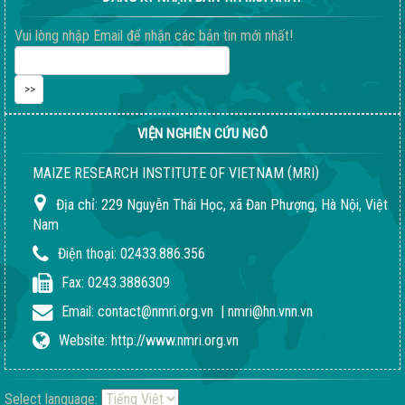
Vui lòng nhập Email để nhận các bản tin mới nhất!
VIỆN NGHIÊN CỨU NGÔ
(
)
MAIZE RESEARCH INSTITUTE OF VIETNAM
MRI
Địa chỉ:
229 Nguyễn Thái Học, xã Đan Phượng, Hà Nội, Việt
Nam
Điện thoại:
02433.886.356
Fax:
0243.3886309
Email:
contact@nmri.org.vn
|
nmri@hn.vnn.vn
Website:
http://www.nmri.org.vn
Select language: