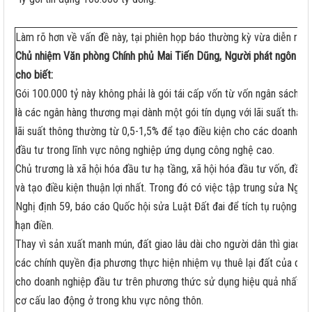
Làm rõ hơn về vấn đề này, tại phiên họp báo thường kỳ vừa diễn ra,
B
Chủ nhiệm Văn phòng Chính phủ Mai Tiến Dũng, Người phát ngôn củ
cho biết:
Gói 100.000 tỷ này không phải là gói tái cấp vốn từ vốn ngân sách 
là các ngân hàng thương mại dành một gói tín dụng với lãi suất thấp 
lãi suất thông thường từ 0,5-1,5% để tạo điều kiện cho các doanh ng
đầu tư trong lĩnh vực nông nghiệp ứng dụng công nghệ cao.
Chủ trương là xã hội hóa đầu tư hạ tầng, xã hội hóa đầu tư vốn, đầu 
và tạo điều kiện thuận lợi nhất. Trong đó có việc tập trung sửa Nghị 
Nghị định 59, báo cáo Quốc hội sửa Luật Đất đai để tích tụ ruộng đấ
hạn điền.
Thay vì sản xuất manh mún, đất giao lâu dài cho người dân thì giao 
các chính quyền địa phương thực hiện nhiệm vụ thuê lại đất của dân
cho doanh nghiệp đầu tư trên phương thức sử dụng hiệu quả nhất, đồ
cơ cấu lao động ở trong khu vực nông thôn.