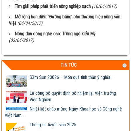
cũng hay!
Tìm giải pháp phát triển nông nghiệp sạch
(10/04/2017)
Khi nào chấm dứt chi hàng tỷ đô nhập khẩu ngô?
Mở rộng hạn điền: ‘Đường băng’ cho thương hiệu nông sản
Việt
(04/04/2017)
HỘI THẢO KHOA HỌC “TỔNG KẾT CÔNG TÁC
NGHIÊN CỨU KHOA HỌC VÀ...
Nông dân công nghệ cao: Trồng ngô kiểu Mỹ
(03/04/2017)
Giúp nông dân sản xuất ngô sinh khối theo tư duy
thị trường
Thông báo tuyển dụng 2022
TIN TỨC
Sầm Sơn 20026 – Món quà tinh thần ý nghĩa !
Lễ công bố quyết định bổ nhiệm lại Viện trưởng
Viện Nghiên...
Nhiệt liệt chào mừng Ngày Khoa học và Công nghệ
Việt Nam...
Thông tin tuyển sinh 2025