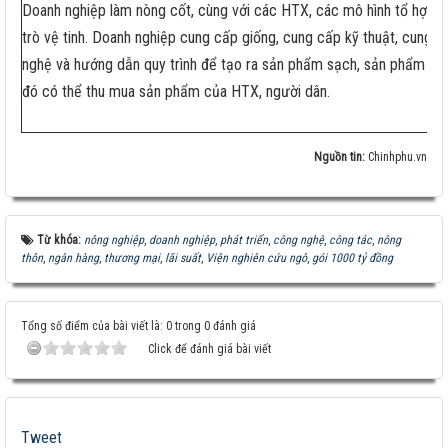
Doanh nghiệp làm nòng cốt, cùng với các HTX, các mô hình tổ hợp th
trò vệ tinh. Doanh nghiệp cung cấp giống, cung cấp kỹ thuật, cung 
nghệ và hướng dẫn quy trình để tạo ra sản phẩm sạch, sản phẩm có g
đó có thể thu mua sản phẩm của HTX, người dân.
Nguồn tin:
Chinhphu.vn
Từ khóa:
nông nghiệp
,
doanh nghiệp
,
phát triển
,
công nghệ
,
công tác
,
nông
thôn
,
ngân hàng
,
thương mại
,
lãi suất
,
Viện nghiên cứu ngô
,
gói 1000 tỷ đồng
Tổng số điểm của bài viết là: 0 trong 0 đánh giá
Click để đánh giá bài viết
Tweet