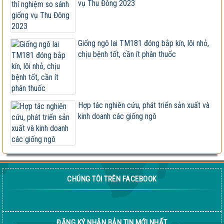
Xây dựng và hoàn thiện quy trình canh tác ngô sinh
vụ Thu Đông 2023
khối tuần...
Hội nghị cán bộ, viên chức và người lao động 2023
Giống ngô lai TM181 đóng bắp kín, lõi nhỏ,
chịu bệnh tốt, cần ít phân thuốc
Vietseed độc quyền hợp tác phát triển giống ngô lai
VS201
Giống ngô TM181: Lấy hạt rất tốt, lấy sinh khối
cũng hay!
Hợp tác nghiên cứu, phát triển sản xuất và
Khi nào chấm dứt chi hàng tỷ đô nhập khẩu ngô?
kinh doanh các giống ngô
HỘI THẢO KHOA HỌC “TỔNG KẾT CÔNG TÁC
NGHIÊN CỨU KHOA HỌC VÀ...
Giúp nông dân sản xuất ngô sinh khối theo tư duy
thị trường
CHÚNG TÔI TRÊN FACEBOOK
Thông báo tuyển dụng 2022
Sầm Sơn 20026 – Món quà tinh thần ý nghĩa !
ĐĂNG KÝ NHẬN BẢN TIN MỚI NHẤT