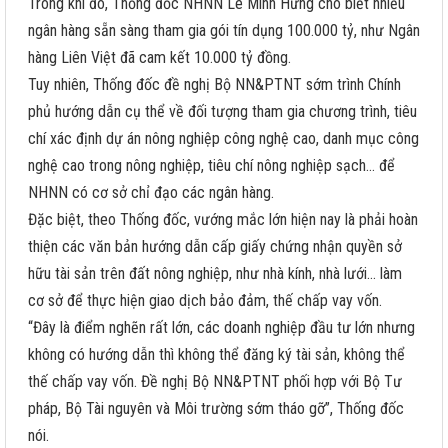
Trong khi đó, Thống đốc NHNN Lê Minh Hưng cho biết nhiều
ngân hàng sẵn sàng tham gia gói tín dụng 100.000 tỷ, như Ngân
hàng Liên Việt đã cam kết 10.000 tỷ đồng.
Tuy nhiên, Thống đốc đề nghị Bộ NN&PTNT sớm trình Chính
phủ hướng dẫn cụ thể về đối tượng tham gia chương trình, tiêu
chí xác định dự án nông nghiệp công nghệ cao, danh mục công
nghệ cao trong nông nghiệp, tiêu chí nông nghiệp sạch… để
NHNN có cơ sở chỉ đạo các ngân hàng.
Đặc biệt, theo Thống đốc, vướng mắc lớn hiện nay là phải hoàn
thiện các văn bản hướng dẫn cấp giấy chứng nhận quyền sở
hữu tài sản trên đất nông nghiệp, như nhà kính, nhà lưới… làm
cơ sở để thực hiện giao dịch bảo đảm, thế chấp vay vốn.
“Đây là điểm nghẽn rất lớn, các doanh nghiệp đầu tư lớn nhưng
không có hướng dẫn thì không thể đăng ký tài sản, không thể
thế chấp vay vốn. Đề nghị Bộ NN&PTNT phối hợp với Bộ Tư
pháp, Bộ Tài nguyên và Môi trường sớm tháo gỡ”, Thống đốc
nói.