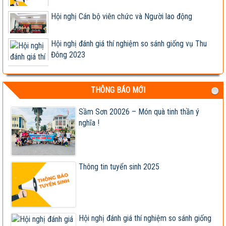
Hội nghị Cán bộ viên chức và Người lao động
Hội nghị đánh giá thí nghiệm so sánh giống vụ Thu
Đông 2023
Giống ngô lai TM181 đóng bắp kín, lõi nhỏ, chịu
bệnh tốt,...
THÔNG BÁO MỚI
Hợp tác nghiên cứu, phát triển sản xuất và kinh
doanh các...
Sầm Sơn 20026 – Món quà tinh thần ý
Lễ ký kết Biên bản ghi nhớ hợp tác nghiên cứu, phát
nghĩa !
triển...
Viện khoa học trụ vững trong cơ chế thị trường -
Viện trưởng...
Thông tin tuyển sinh 2025
Tập đoàn Lộc Trời nhận chuyển giao, cung cấp
giống ngô lai...
Giống đã được công nhận lưu hành bị sản xuất, kinh
doanh...
Hội nghị đánh giá thí nghiệm so sánh giống