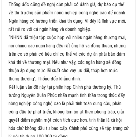
Thống đốc cũng đề nghị cần phải có đánh giá, dự báo cụ thể
về thị trường sản phẩm nông nghiệp công nghệ cao để ngành
Ngân hàng có hướng triển khai tín dụng. Vì đây là lĩnh vực mới,
rất rủi ro với cả ngân hàng và doanh nghiệp.
“NHNN đã triệu tập cuộc họp với nhiều ngân hàng thương mại,
nói chung các ngân hàng đều rất ủng hộ và đồng thuận, nhưng
trên cơ sở phải có tiêu chí cụ thể và các dự án phải bảo đảm
khả thi về thương mại. Nếu như vậy, các ngân hàng sẽ đồng
thuận áp dụng mức lãi suất cho vay ưu đãi, thấp hơn mức
thông thường”, Thống đốc khẳng định.
Kết luận vấn đề này tại phiên họp Chính phủ thường kỳ, Thủ
tướng Nguyễn Xuân Phúc nhấn mạnh tinh thần trong thúc đẩy
nông nghiệp công nghệ cao là phải tính toán cung cầu, phân
công đầu tư phát triển, không làm ào ạt theo phong trào, giải
quyết điểm nghẽn một cách tích cực hơn, tinh thần là xã hội
hóa chứ không đầu tư bao cấp. Chính phủ cũng sẽ tập trung xử
lý gói tín dụng 100.000 tỷ đồng.