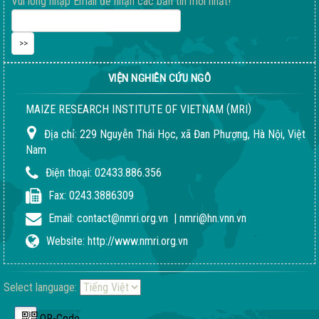
Vui lòng nhập Email để nhận các bản tin mới nhất!
VIỆN NGHIÊN CỨU NGÔ
(
)
MAIZE RESEARCH INSTITUTE OF VIETNAM
MRI
Địa chỉ:
229 Nguyễn Thái Học, xã Đan Phượng, Hà Nội, Việt
Nam
Điện thoại:
02433.886.356
Fax:
0243.3886309
Email:
contact@nmri.org.vn
|
nmri@hn.vnn.vn
Website:
http://www.nmri.org.vn
Select language:
QR-Code