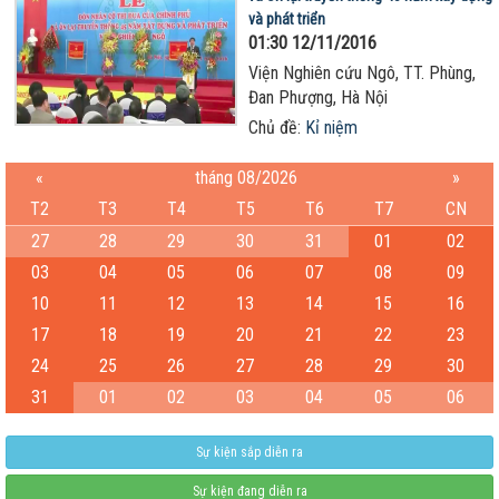
và phát triển
01:30 12/11/2016
Viện Nghiên cứu Ngô, TT. Phùng,
Đan Phượng, Hà Nội
Chủ đề:
Kỉ niệm
«
tháng 08/2026
»
T2
T3
T4
T5
T6
T7
CN
27
28
29
30
31
01
02
03
04
05
06
07
08
09
10
11
12
13
14
15
16
17
18
19
20
21
22
23
24
25
26
27
28
29
30
31
01
02
03
04
05
06
Sự kiện sắp diễn ra
Sự kiện đang diễn ra