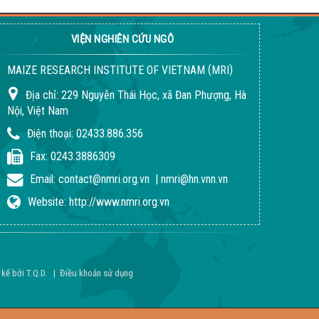
VIỆN NGHIÊN CỨU NGÔ
Quy trình giống LVN152
(
)
MAIZE RESEARCH INSTITUTE OF VIETNAM
MRI
02-08-2018 04:24:51 PM
Địa chỉ:
229 Nguyễn Thái Học, xã Đan Phượng, Hà
Nội, Việt Nam
Điện thoại:
02433.886.356
Fax:
0243.3886309
Email:
contact@nmri.org.vn
|
nmri@hn.vnn.vn
Website:
http://www.nmri.org.vn
Quy trình giống LVN146
 kế bởi
T.Q.D
.
|
Điều khoản sử dụng
30-07-2018 03:53:43 PM