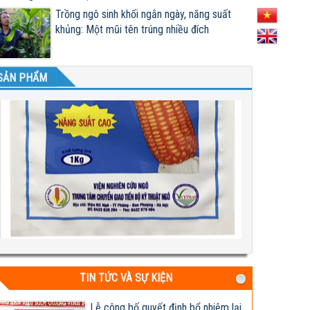
Trồng ngô sinh khối ngắn ngày, năng suất
khủng: Một mũi tên trúng nhiều đích
SẢN PHẨM
Test 2
04-08-2026 06:17:14 PM
TIN TỨC VÀ SỰ KIỆN
Lễ công bố quyết định bổ nhiệm lại