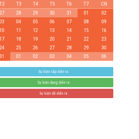
T2
T3
T4
T5
T6
T7
CN
27
28
29
30
31
01
02
03
04
05
06
07
08
09
10
11
12
13
14
15
16
17
18
19
20
21
22
23
24
25
26
27
28
29
30
31
01
02
03
04
05
06
Giống ngô ngọt 198
Sự kiện sắp diễn ra
04-08-2026 06:14:37 PM
Sự kiện đang diễn ra
Sự kiện đã diễn ra