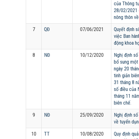
của Thông 
28/02/2021 c
nông thôn về
7
QĐ
07/06/2021
Quyết định 
việc Ban hành
động khoa họ
8
NĐ
10/12/2020
Nghị định số
bổ sung một
ngày 20 thán
tinh giản bi
31 tháng 8 n
số điều của
tháng 11 năm
biên chế.
9
NĐ
25/09/2020
Nghị định số
về tuyển dụn
10
TT
10/08/2020
Quy định quả