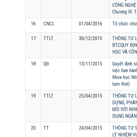
CÔNG NGHỆ
Chương III.
16
CNCL
01/04/2016
Tổ chức chứ
17
TTLT
30/12/2015
THÔNG TƯ L
BTCQUY ĐỊN
HỌC VÀ CÔ
18
QĐ
13/11/2015
Quyết định 
việc ban hà
Khoa học Nô
tạm thời)
19
TTLT
25/04/2015
THÔNG TƯ L
DỰNG, PHÂN
ĐỐI VỚI NH
DỤNG NGÂN
20
TT
24/04/2015
THÔNG TƯ S
LÝ NHIỆM V