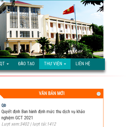
TQT
ĐÀO TẠO
THƯ VIỆN
LIÊN HỆ
VĂN BẢN MỚI
QĐ
Quyết định Ban hành định mức thu dịch vụ khảo
nghiệm GCT 2021
Lượt xem:3402 | lượt tải:1412