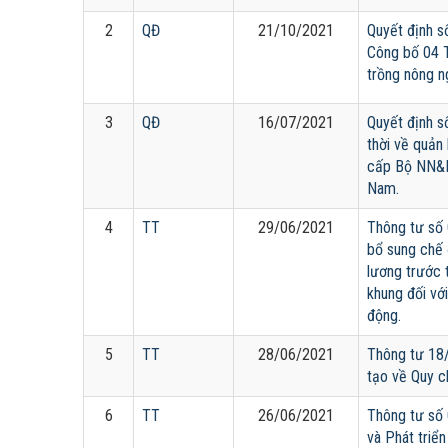
2
QĐ
21/10/2021
Quyết định 
Công bố 04 T
trồng nông n
3
QĐ
16/07/2021
Quyết định 
thời về quản
cấp Bộ NN&P
Nam.
4
TT
29/06/2021
Thông tư số 
bổ sung chế 
lương trước 
khung đối vớ
động.
5
TT
28/06/2021
Thông tư 18
tạo về Quy ch
6
TT
26/06/2021
Thông tư số
và Phát triể