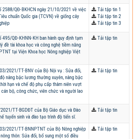
số 2588/QĐ-BKHCN ngày 21/10/2021 về việc
Tải tập tin 1
iêu chuẩn Quốc gia (TCVN) về giống cây
Tải tập tin 2
ghiệp
Tải tập tin 3
số 495/QĐ-KHNN-KH ban hành quy định tạm
Tải tập tin
 lý đề tài khoa học và công nghệ tiềm năng
TNT tại Viện Khoa học Nông nghiệp Việt
03/2021/TT-BNV của Bộ Nội vụ : Sửa đổi,
Tải tập tin
độ nâng bậc lương thường xuyên, nâng bậc
thời hạn và chế độ phụ cấp thâm niên vượt
i cán bộ, công chức, viên chức và người lao
/2021/TT-BGDĐT của Bộ Giáo dục và Đào
Tải tập tin
ế tuyển sinh và đào tạo trình độ tiến sĩ.
 03/2021/TT-BNNPTNT của Bộ Nông nghiệp
Tải tập tin
n nông thôn: Sửa đổi, bổ sung một số điều