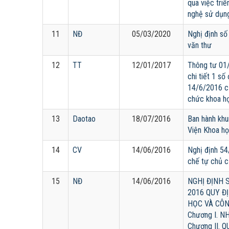
qua việc tri
nghệ sử dụng
11
NĐ
05/03/2020
Nghị định s
văn thư
12
TT
12/01/2017
Thông tư 01
chi tiết 1 s
14/6/2016 củ
chức khoa h
13
Daotao
18/07/2016
Ban hành khu
Viện Khoa họ
14
CV
14/06/2016
Nghị định 5
chế tự chủ c
15
NĐ
14/06/2016
NGHỊ ĐỊNH S
2016 QUY Đ
HỌC VÀ CÔ
Chương I. 
Chương II.