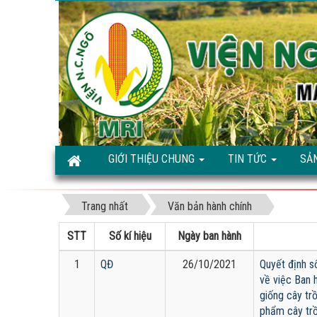
GIỚI THIỆU CHUNG
TIN TỨC
SẢ
Trang nhất
Văn bản hành chính
STT
Số kí hiệu
Ngày ban hành
1
QĐ
26/10/2021
Quyết định 
về việc Ban 
giống cây tr
phẩm cây trồ