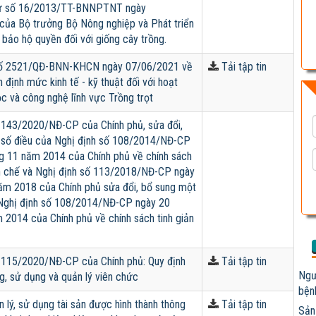
tư số 16/2013/TT-BNNPTNT ngày
ủa Bộ trưởng Bộ Nông nghiệp và Phát triển
 bảo hộ quyền đối với giống cây trồng.
số 2521/QĐ-BNN-KHCN ngày 07/06/2021 về
Tải tập tin
 định mức kinh tế - kỹ thuật đối với hoạt
c và công nghệ lĩnh vực Trồng trọt
 143/2020/NĐ-CP của Chính phủ, sửa đổi,
 số điều của Nghị định số 108/2014/NĐ-CP
g 11 năm 2014 của Chính phủ về chính sách
ên chế và Nghị định số 113/2018/NĐ-CP ngày
ăm 2018 của Chính phủ sửa đổi, bổ sung một
 Nghị định số 108/2014/NĐ-CP ngày 20
 2014 của Chính phủ về chính sách tinh giản
 115/2020/NĐ-CP của Chính phủ: Quy định
Tải tập tin
Ngư
g, sử dụng và quản lý viên chức
bện
n lý, sử dụng tài sản được hình thành thông
Tải tập tin
Sản