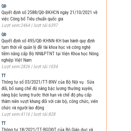
QĐ
Quyết định số 2588/QĐ-BKHCN ngày 21/10/2021 về
việc Công bố Tiêu chuẩn quốc gia
Lượt xem:2464 | lượt tải:6397
QĐ
Quyết định số 495/QĐ-KHNN-KH ban hành quy định
tạm thời về quản lý đề tài khoa học và công nghệ
tiềm năng cấp Bộ NN&PTNT tại Viện Khoa học Nông
nghiệp Việt Nam
Lượt xem:2826 | lượt tải:1034
TT
Thông tư số 03/2021/TT-BNV của Bộ Nội vụ : Sửa
đổi, bổ sung chế độ nâng bậc lương thường xuyên,
nâng bậc lương trước thời hạn và chế độ phụ cấp
thâm niên vượt khung đối với cán bộ, công chức, viên
chức và người lao động
Lượt xem:4116 | lượt tải:828
TT
Thông tư 18/2021/TT-BGDĐT của Bộ Giáo dục và