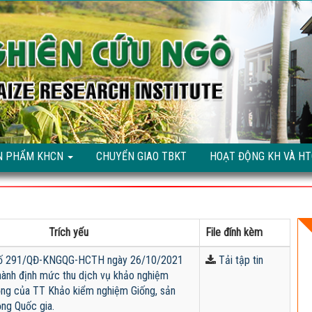
N PHẨM KHCN
CHUYỂN GIAO TBKT
HOẠT ĐỘNG KH VÀ H
Trích yếu
File đính kèm
số 291/QĐ-KNGQG-HCTH ngày 26/10/2021
Tải tập tin
hành định mức thu dịch vụ khảo nghiệm
ồng của TT Khảo kiểm nghiệm Giống, sản
ng Quốc gia.