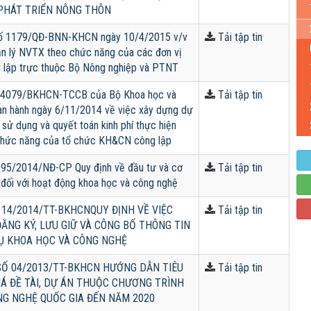
PHÁT TRIỂN NÔNG THÔN
số 1179/QĐ-BNN-KHCN ngày 10/4/2015 v/v
Tải tập tin
n lý NVTX theo chức năng của các đơn vị
lập trực thuộc Bộ Nông nghiệp và PTNT
 4079/BKHCN-TCCB của Bộ Khoa học và
Tải tập tin
an hành ngày 6/11/2014 về việc xây dựng dự
, sử dụng và quyết toán kinh phí thực hiện
hức năng của tổ chức KH&CN công lập
 95/2014/NĐ-CP Quy định về đầu tư và cơ
Tải tập tin
h đối với hoạt động khoa học và công nghệ
: 14/2014/TT-BKHCNQUY ĐỊNH VỀ VIỆC
Tải tập tin
ĐĂNG KÝ, LƯU GIỮ VÀ CÔNG BỐ THÔNG TIN
Ụ KHOA HỌC VÀ CÔNG NGHỆ
Ố 04/2013/TT-BKHCN HƯỚNG DẪN TIÊU
Tải tập tin
IÁ ĐỀ TÀI, DỰ ÁN THUỘC CHƯƠNG TRÌNH
NG NGHỆ QUỐC GIA ĐẾN NĂM 2020