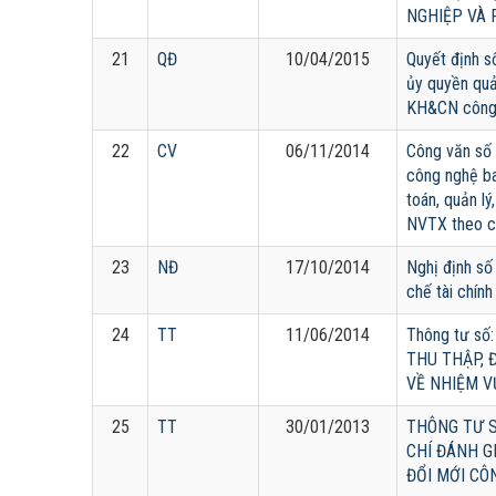
NGHIỆP VÀ 
21
QĐ
10/04/2015
Quyết định 
ủy quyền quả
KH&CN công 
22
CV
06/11/2014
Công văn số
công nghệ b
toán, quản lý
NVTX theo c
23
NĐ
17/10/2014
Nghị định số
chế tài chín
24
TT
11/06/2014
Thông tư số
THU THẬP, 
VỀ NHIỆM V
25
TT
30/01/2013
THÔNG TƯ S
CHÍ ĐÁNH G
ĐỔI MỚI CÔ