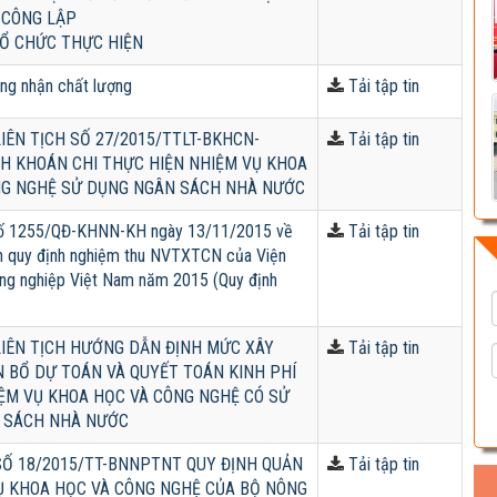
 CÔNG LẬP
 TỔ CHỨC THỰC HIỆN
ng nhận chất lượng
Tải tập tin
IÊN TỊCH SỐ 27/2015/TTLT-BKHCN-
Tải tập tin
H KHOÁN CHI THỰC HIỆN NHIỆM VỤ KHOA
NG NGHỆ SỬ DỤNG NGÂN SÁCH NHÀ NƯỚC
số 1255/QĐ-KHNN-KH ngày 13/11/2015 về
Tải tập tin
nh quy định nghiệm thu NVTXTCN của Viện
ng nghiệp Việt Nam năm 2015 (Quy định
IÊN TỊCH HƯỚNG DẪN ĐỊNH MỨC XÂY
Tải tập tin
 BỔ DỰ TOÁN VÀ QUYẾT TOÁN KINH PHÍ
IỆM VỤ KHOA HỌC VÀ CÔNG NGHỆ CÓ SỬ
 SÁCH NHÀ NƯỚC
Ố 18/2015/TT-BNNPTNT QUY ĐỊNH QUẢN
Tải tập tin
Ụ KHOA HỌC VÀ CÔNG NGHỆ CỦA BỘ NÔNG