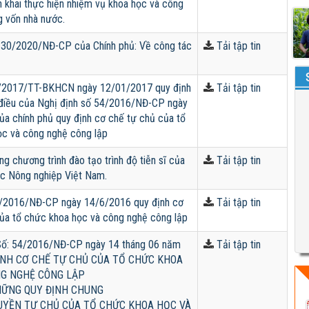
ển khai thực hiện nhiệm vụ khoa học và công
 vốn nhà nước.
ố 30/2020/NĐ-CP của Chính phủ: Về công tác
Tải tập tin
/2017/TT-BKHCN ngày 12/01/2017 quy định
Tải tập tin
ố điều của Nghị định số 54/2016/NĐ-CP ngày
a chính phủ quy định cơ chế tự chủ của tổ
ọc và công nghệ công lập
ng chương trình đào tạo trình độ tiễn sĩ của
Tải tập tin
c Nông nghiệp Việt Nam.
4/2016/NĐ-CP ngày 14/6/2016 quy định cơ
Tải tập tin
ủa tổ chức khoa học và công nghệ công lập
ố: 54/2016/NĐ-CP ngày 14 tháng 06 năm
Tải tập tin
ỊNH CƠ CHẾ TỰ CHỦ CỦA TỔ CHỨC KHOA
NG NGHỆ CÔNG LẬP
NHỮNG QUY ĐỊNH CHUNG
 QUYỀN TỰ CHỦ CỦA TỔ CHỨC KHOA HỌC VÀ