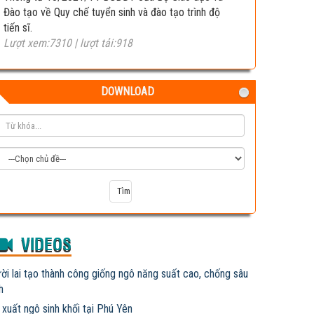
Đào tạo về Quy chế tuyển sinh và đào tạo trình độ
tiến sĩ.
Lượt xem:7310 | lượt tải:918
DOWNLOAD
VIDEOS
ời lai tạo thành công giống ngô năng suất cao, chống sâu
h
 xuất ngô sinh khối tại Phú Yên