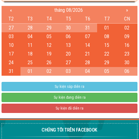
«
tháng 08/2026
»
T2
T3
T4
T5
T6
T7
CN
27
28
29
30
31
01
02
03
04
05
06
07
08
09
10
11
12
13
14
15
16
Test
17
18
19
20
21
22
23
04-08-2026 06:15:38 PM
24
25
26
27
28
29
30
31
01
02
03
04
05
06
Sự kiện sắp diễn ra
Sự kiện đang diễn ra
Sự kiện đã diễn ra
CHÚNG TÔI TRÊN FACEBOOK
Giống ngô ngọt 198