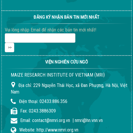
04-08-2026 06:14:37 PM
ĐĂNG KÝ NHẬN BẢN TIN MỚI NHẤT
Vui lòng nhập Email để nhận các bản tin mới nhất!
VIỆN NGHIÊN CỨU NGÔ
(
)
MAIZE RESEARCH INSTITUTE OF VIETNAM
MRI
Địa chỉ:
229 Nguyễn Thái Học, xã Đan Phượng, Hà Nội, Việt
Nam
Quy trình giống LVN152
02-08-2018 04:24:51 PM
Điện thoại:
02433.886.356
Fax:
0243.3886309
Email:
contact@nmri.org.vn
|
nmri@hn.vnn.vn
Website:
http://www.nmri.org.vn