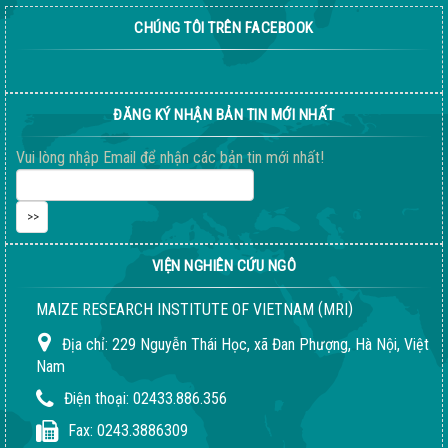
Test
CHÚNG TÔI TRÊN FACEBOOK
04-08-2026 06:15:38 PM
ĐĂNG KÝ NHẬN BẢN TIN MỚI NHẤT
Vui lòng nhập Email để nhận các bản tin mới nhất!
VIỆN NGHIÊN CỨU NGÔ
Giống ngô ngọt 198
(
)
MAIZE RESEARCH INSTITUTE OF VIETNAM
MRI
04-08-2026 06:14:37 PM
Địa chỉ:
229 Nguyễn Thái Học, xã Đan Phượng, Hà Nội, Việt
Nam
Điện thoại:
02433.886.356
Fax:
0243.3886309