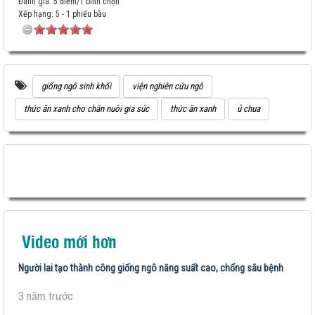
Đánh giá: 5 điểm/1 bình chọn
Xếp hạng:
5
-
1
phiếu bầu
giống ngô sinh khối
viện nghiên cứu ngô
thức ăn xanh cho chăn nuôi gia súc
thức ăn xanh
ủ chua
Video mới hơn
Người lai tạo thành công giống ngô năng suất cao, chống sâu bệnh
3 năm trước