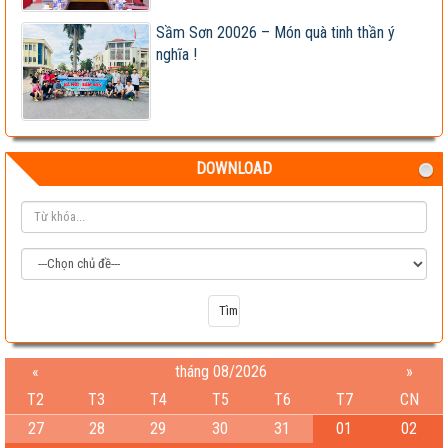
Sầm Sơn 20026 – Món quà tinh thần ý
nghĩa !
DOWNLOAD
«
tháng 08/2026
»
T2
T3
T4
T5
T6
T7
CN
27
28
29
30
31
01
02