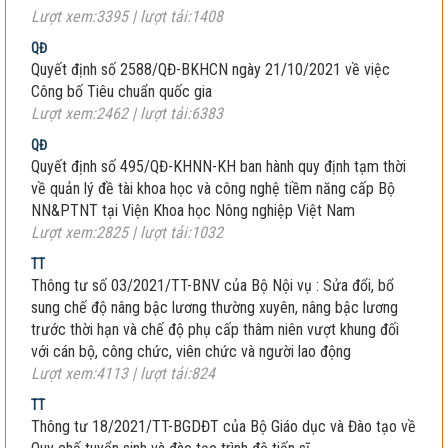
Lượt xem:3395 | lượt tải:1408
QĐ
Quyết định số 2588/QĐ-BKHCN ngày 21/10/2021 về việc
Công bố Tiêu chuẩn quốc gia
Lượt xem:2462 | lượt tải:6383
QĐ
Quyết định số 495/QĐ-KHNN-KH ban hành quy định tạm thời
về quản lý đề tài khoa học và công nghệ tiềm năng cấp Bộ
NN&PTNT tại Viện Khoa học Nông nghiệp Việt Nam
Lượt xem:2825 | lượt tải:1032
TT
Thông tư số 03/2021/TT-BNV của Bộ Nội vụ : Sửa đổi, bổ
sung chế độ nâng bậc lương thường xuyên, nâng bậc lương
trước thời hạn và chế độ phụ cấp thâm niên vượt khung đối
với cán bộ, công chức, viên chức và người lao động
Lượt xem:4113 | lượt tải:824
TT
Thông tư 18/2021/TT-BGDĐT của Bộ Giáo dục và Đào tạo về