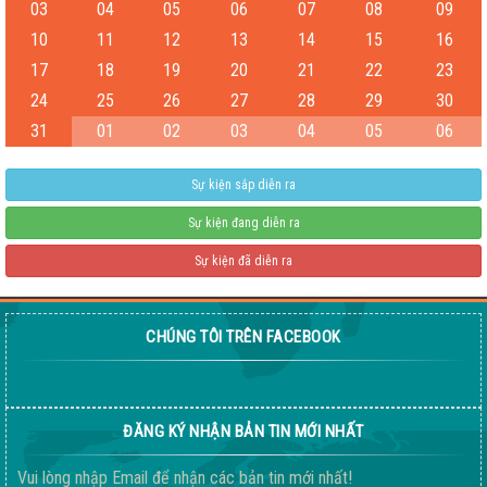
03
04
05
06
07
08
09
10
11
12
13
14
15
16
17
18
19
20
21
22
23
Test
24
25
26
27
28
29
30
04-08-2026 06:15:38 PM
31
01
02
03
04
05
06
Sự kiện sắp diễn ra
Sự kiện đang diễn ra
Sự kiện đã diễn ra
CHÚNG TÔI TRÊN FACEBOOK
Giống ngô ngọt 198
04-08-2026 06:14:37 PM
ĐĂNG KÝ NHẬN BẢN TIN MỚI NHẤT
Vui lòng nhập Email để nhận các bản tin mới nhất!