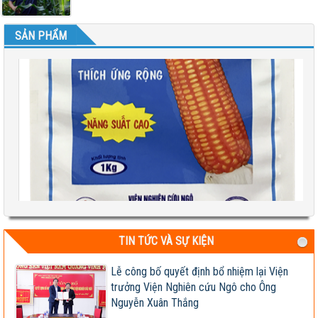
SẢN PHẨM
TIN TỨC VÀ SỰ KIỆN
Test 2
Lễ công bố quyết định bổ nhiệm lại Viện
04-08-2026 06:17:14 PM
trưởng Viện Nghiên cứu Ngô cho Ông
Nguyễn Xuân Thắng