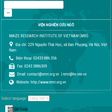
VIỆN NGHIÊN CỨU NGÔ
(
)
MAIZE RESEARCH INSTITUTE OF VIETNAM
MRI
Địa chỉ:
229 Nguyễn Thái Học, xã Đan Phượng, Hà Nội, Việt
Nam
Điện thoại:
02433.886.356
Quy trình giống LVN152
Fax:
0243.3886309
02-08-2018 04:24:51 PM
Email:
contact@nmri.org.vn
|
nmri@hn.vnn.vn
Website:
http://www.nmri.org.vn
Select language:
QR-Code