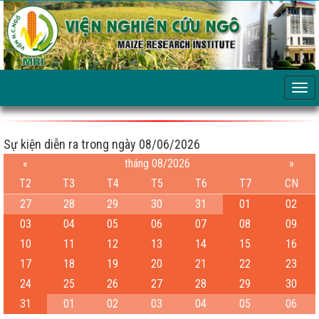
Sự kiện diễn ra trong ngày 08/06/2026
«
tháng 08/2026
»
T2
T3
T4
T5
T6
T7
CN
27
28
29
30
31
01
02
03
04
05
06
07
08
09
10
11
12
13
14
15
16
17
18
19
20
21
22
23
24
25
26
27
28
29
30
31
01
02
03
04
05
06