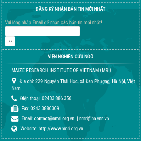
ĐĂNG KÝ NHẬN BẢN TIN MỚI NHẤT
Vui lòng nhập Email để nhận các bản tin mới nhất!
VIỆN NGHIÊN CỨU NGÔ
(
)
MAIZE RESEARCH INSTITUTE OF VIETNAM
MRI
Địa chỉ:
229 Nguyễn Thái Học, xã Đan Phượng, Hà Nội, Việt
Nam
Điện thoại:
02433.886.356
Fax:
0243.3886309
Email:
contact@nmri.org.vn
|
nmri@hn.vnn.vn
Website:
http://www.nmri.org.vn