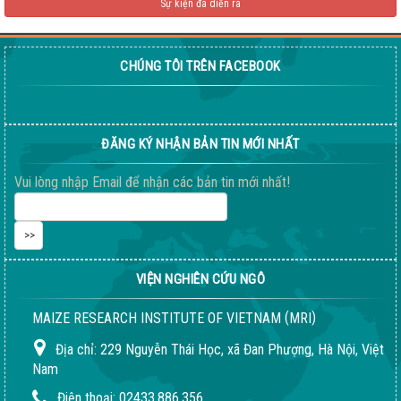
Sự kiện đã diễn ra
CHÚNG TÔI TRÊN FACEBOOK
Giống ngô ngọt 198
04-08-2026 06:14:37 PM
ĐĂNG KÝ NHẬN BẢN TIN MỚI NHẤT
Vui lòng nhập Email để nhận các bản tin mới nhất!
VIỆN NGHIÊN CỨU NGÔ
(
)
MAIZE RESEARCH INSTITUTE OF VIETNAM
MRI
Địa chỉ:
229 Nguyễn Thái Học, xã Đan Phượng, Hà Nội, Việt
Nam
Điện thoại:
02433.886.356