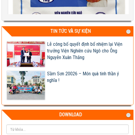
TIN TỨC VÀ SỰ KIỆN
Test 2
Lễ công bố quyết định bổ nhiệm lại Viện
04-08-2026 06:17:14 PM
trưởng Viện Nghiên cứu Ngô cho Ông
Nguyễn Xuân Thắng
Sầm Sơn 20026 – Món quà tinh thần ý
nghĩa !
DOWNLOAD