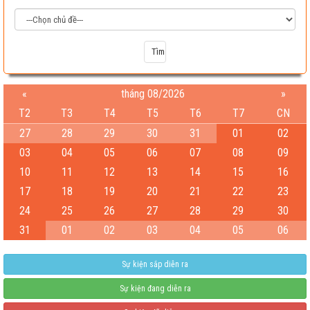
«
tháng 08/2026
»
T2
T3
T4
T5
T6
T7
CN
27
28
29
30
31
01
02
03
04
05
06
07
08
09
10
11
12
13
14
15
16
17
18
19
20
21
22
23
Test
24
25
26
27
28
29
30
04-08-2026 06:15:38 PM
31
01
02
03
04
05
06
Sự kiện sắp diễn ra
Sự kiện đang diễn ra