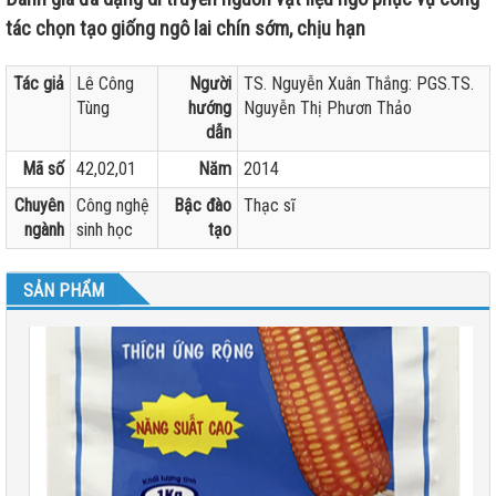
tác chọn tạo giống ngô lai chín sớm, chịu hạn
Tác giả
Lê Công
Người
TS. Nguyễn Xuân Thắng: PGS.TS.
Tùng
hướng
Nguyễn Thị Phươn Thảo
dẫn
Mã số
42,02,01
Năm
2014
Chuyên
Công nghệ
Bậc đào
Thạc sĩ
ngành
sinh học
tạo
SẢN PHẨM