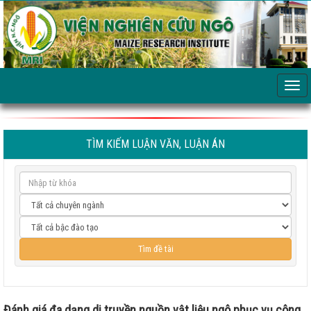
TÌM KIẾM LUẬN VĂN, LUẬN ÁN
Đánh giá đa dạng di truyền nguồn vật liệu ngô phục vụ công