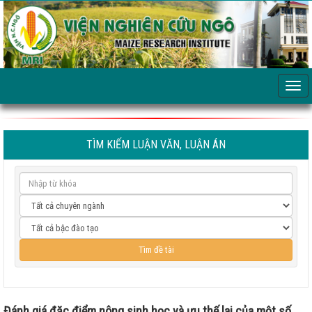
TÌM KIẾM LUẬN VĂN, LUẬN ÁN
Đánh giá đặc điểm nông sinh học và ưu thế lai của một số