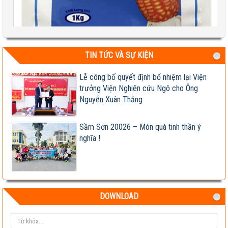
TIN TỨC VÀ SỰ KIỆN
Lễ công bố quyết định bổ nhiệm lại Viện
trưởng Viện Nghiên cứu Ngô cho Ông
Test 2
Nguyễn Xuân Thắng
04-08-2026 06:17:14 PM
Sầm Sơn 20026 – Món quà tinh thần ý
nghĩa !
DOWNLOAD