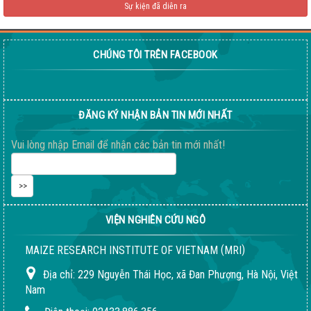
Sự kiện đã diễn ra
CHÚNG TÔI TRÊN FACEBOOK
Giống ngô ngọt 198
ĐĂNG KÝ NHẬN BẢN TIN MỚI NHẤT
04-08-2026 06:14:37 PM
Vui lòng nhập Email để nhận các bản tin mới nhất!
VIỆN NGHIÊN CỨU NGÔ
(
)
MAIZE RESEARCH INSTITUTE OF VIETNAM
MRI
Địa chỉ:
229 Nguyễn Thái Học, xã Đan Phượng, Hà Nội, Việt
Nam