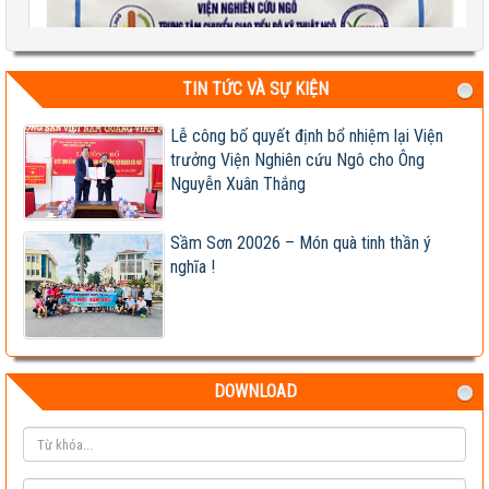
TIN TỨC VÀ SỰ KIỆN
Test 2
Lễ công bố quyết định bổ nhiệm lại Viện
04-08-2026 06:17:14 PM
trưởng Viện Nghiên cứu Ngô cho Ông
Nguyễn Xuân Thắng
Sầm Sơn 20026 – Món quà tinh thần ý
nghĩa !
DOWNLOAD