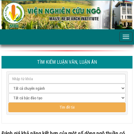
TÌM KIẾM LUẬN VĂN, LUẬN ÁN
Đánh giá khả năng kết hợp của một số dòng ngô thuần có