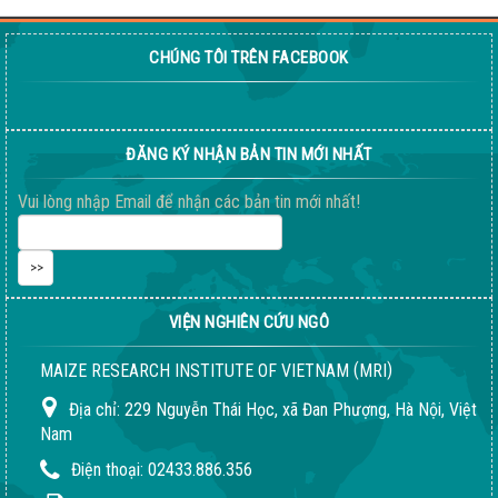
CHÚNG TÔI TRÊN FACEBOOK
Giống ngô ngọt 198
04-08-2026 06:14:37 PM
ĐĂNG KÝ NHẬN BẢN TIN MỚI NHẤT
Vui lòng nhập Email để nhận các bản tin mới nhất!
VIỆN NGHIÊN CỨU NGÔ
(
)
MAIZE RESEARCH INSTITUTE OF VIETNAM
MRI
Địa chỉ:
229 Nguyễn Thái Học, xã Đan Phượng, Hà Nội, Việt
Nam
Điện thoại:
02433.886.356
Quy trình giống LVN152