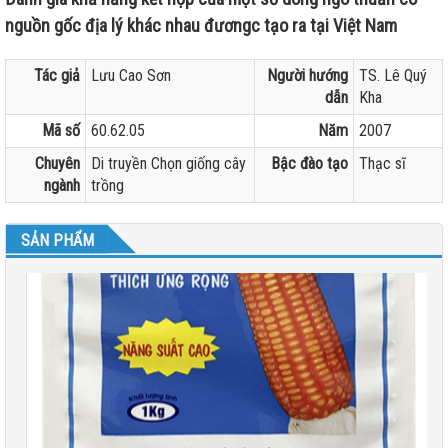
nguồn gốc địa lý khác nhau đươngc tạo ra tại Việt Nam
Tác giả
Lưu Cao Sơn
Người hướng
TS. Lê Quý
dẫn
Kha
Mã số
60.62.05
Năm
2007
Chuyên
Di truyền Chọn giống cây
Bậc đào tạo
Thạc sĩ
ngành
trồng
SẢN PHẨM