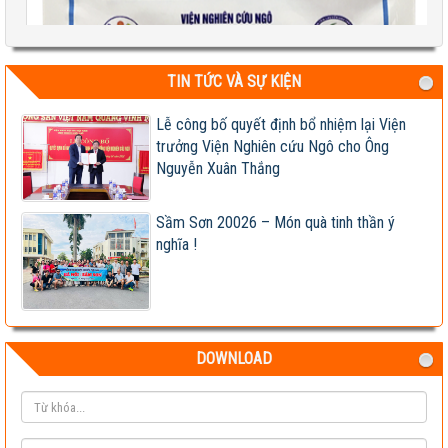
TIN TỨC VÀ SỰ KIỆN
Test 2
Lễ công bố quyết định bổ nhiệm lại Viện
04-08-2026 06:17:14 PM
trưởng Viện Nghiên cứu Ngô cho Ông
Nguyễn Xuân Thắng
Sầm Sơn 20026 – Món quà tinh thần ý
nghĩa !
DOWNLOAD