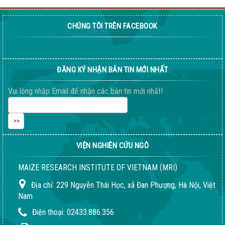
CHÚNG TÔI TRÊN FACEBOOK
Giống ngô ngọt 198
04-08-2026 06:14:37 PM
ĐĂNG KÝ NHẬN BẢN TIN MỚI NHẤT
Vui lòng nhập Email để nhận các bản tin mới nhất!
VIỆN NGHIÊN CỨU NGÔ
(
)
MAIZE RESEARCH INSTITUTE OF VIETNAM
MRI
Địa chỉ:
229 Nguyễn Thái Học, xã Đan Phượng, Hà Nội, Việt
Nam
Điện thoại:
02433.886.356
Quy trình giống LVN152