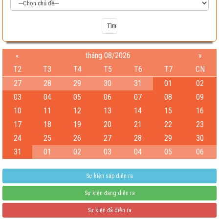
«
tháng 08/2026
»
T2
T3
T4
T5
T6
T7
CN
27
28
29
30
31
01
02
03
04
05
06
07
08
09
10
11
12
13
14
15
16
17
18
19
20
21
22
23
Test
24
25
26
27
28
29
30
04-08-2026 06:15:38 PM
31
01
02
03
04
05
06
Sự kiện sắp diễn ra
Sự kiện đang diễn ra
Sự kiện đã diễn ra