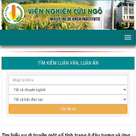
TÌM KIẾM LUẬN VĂN, LUẬN ÁN
Tìm hiểu sự di truyền một số tính trạng ở đậu tương và ứng