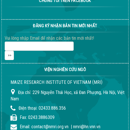
CHÚNG TÔI TRÊN FACEBOOK
ĐĂNG KÝ NHẬN BẢN TIN MỚI NHẤT
Vui lòng nhập Email để nhận các bản tin mới nhất!
VIỆN NGHIÊN CỨU NGÔ
(
)
MAIZE RESEARCH INSTITUTE OF VIETNAM
MRI
Địa chỉ:
229 Nguyễn Thái Học, xã Đan Phượng, Hà Nội, Việt
Nam
Điện thoại:
02433.886.356
Fax:
0243.3886309
Email:
contact@nmri.org.vn
|
nmri@hn.vnn.vn