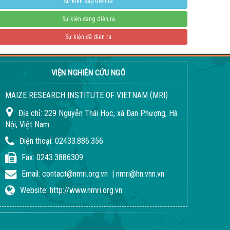
Giống ngô ngọt 198
Sự kiện sắp diễn ra
04-08-2026 06:14:37 PM
Sự kiện đang diễn ra
Sự kiện đã diễn ra
VIỆN NGHIÊN CỨU NGÔ
(
)
MAIZE RESEARCH INSTITUTE OF VIETNAM
MRI
Địa chỉ:
229 Nguyễn Thái Học, xã Đan Phượng, Hà
Nội, Việt Nam
Điện thoại:
02433.886.356
Quy trình giống LVN152
Fax:
0243.3886309
02-08-2018 04:24:51 PM
Email:
contact@nmri.org.vn
|
nmri@hn.vnn.vn
Website:
http://www.nmri.org.vn