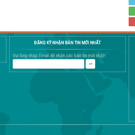
ĐĂNG KÝ NHẬN BẢN TIN MỚI NHẤT
Vui lòng nhập Email để nhận các bản tin mới nhất!