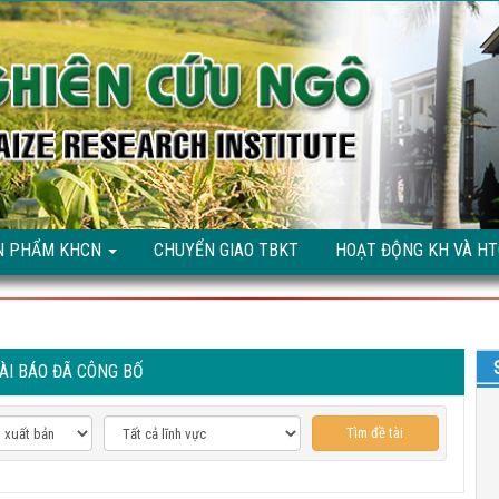
N PHẨM KHCN
CHUYỂN GIAO TBKT
HOẠT ĐỘNG KH VÀ H
ÀI BÁO ĐÃ CÔNG BỐ