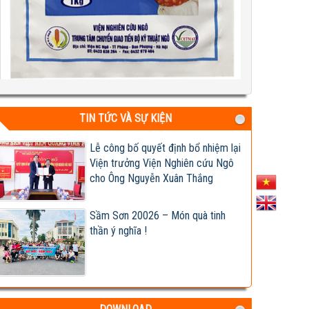
Test 2
04-08-2026 06:17:14 PM
TIN TỨC VÀ SỰ KIỆN
Lễ công bố quyết định bổ nhiệm lại
Viện trưởng Viện Nghiên cứu Ngô
cho Ông Nguyễn Xuân Thắng
Sầm Sơn 20026 – Món quà tinh
thần ý nghĩa !