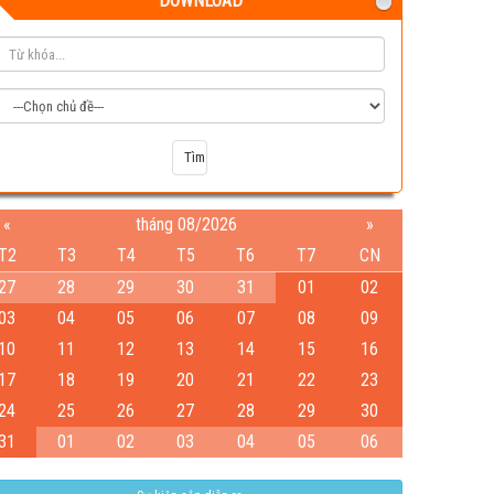
DOWNLOAD
Test
«
tháng 08/2026
»
04-08-2026 06:15:38 PM
T2
T3
T4
T5
T6
T7
CN
27
28
29
30
31
01
02
03
04
05
06
07
08
09
10
11
12
13
14
15
16
17
18
19
20
21
22
23
24
25
26
27
28
29
30
31
01
02
03
04
05
06