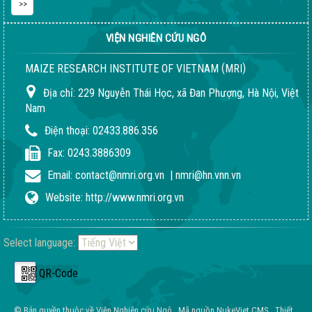
VIỆN NGHIÊN CỨU NGÔ
(
)
MAIZE RESEARCH INSTITUTE OF VIETNAM
MRI
Địa chỉ:
229 Nguyễn Thái Học, xã Đan Phượng, Hà Nội, Việt
Nam
Điện thoại:
02433.886.356
Fax:
0243.3886309
Email:
contact@nmri.org.vn
|
nmri@hn.vnn.vn
Website:
http://www.nmri.org.vn
Select language:
QR-Code
© Bản quyền thuộc về
Viện Nghiên cứu Ngô
.
Mã nguồn
NukeViet CMS
.
Thiết