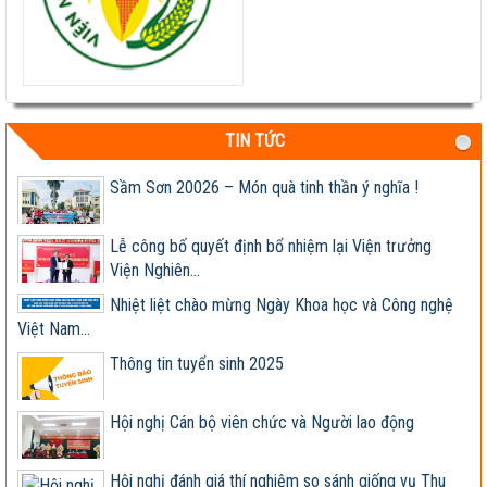
HỘI THẢO KHOA HỌC “TỔNG KẾT CÔNG TÁC
NGHIÊN CỨU KHOA HỌC VÀ...
Giúp nông dân sản xuất ngô sinh khối theo tư duy
thị trường
Thông báo tuyển dụng 2022
TIN TỨC
Sầm Sơn 20026 – Món quà tinh thần ý nghĩa !
Lễ công bố quyết định bổ nhiệm lại Viện trưởng
Viện Nghiên...
Nhiệt liệt chào mừng Ngày Khoa học và Công nghệ
Việt Nam...
Thông tin tuyển sinh 2025
Hội nghị Cán bộ viên chức và Người lao động
Hội nghị đánh giá thí nghiệm so sánh giống vụ Thu