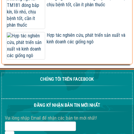
chịu bệnh tốt, cần ít phân thuốc
Vietseed độc quyền hợp tác phát triển giống ngô lai
VS201
Giống ngô TM181: Lấy hạt rất tốt, lấy sinh khối
cũng hay!
Hợp tác nghiên cứu, phát triển sản xuất và
kinh doanh các giống ngô
Khi nào chấm dứt chi hàng tỷ đô nhập khẩu ngô?
HỘI THẢO KHOA HỌC “TỔNG KẾT CÔNG TÁC
NGHIÊN CỨU KHOA HỌC VÀ...
Giúp nông dân sản xuất ngô sinh khối theo tư duy
CHÚNG TÔI TRÊN FACEBOOK
thị trường
Thông báo tuyển dụng 2022
ĐĂNG KÝ NHẬN BẢN TIN MỚI NHẤT
Sầm Sơn 20026 – Món quà tinh thần ý nghĩa !
Vui lòng nhập Email để nhận các bản tin mới nhất!