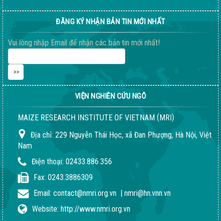
ĐĂNG KÝ NHẬN BẢN TIN MỚI NHẤT
Vui lòng nhập Email để nhận các bản tin mới nhất!
VIỆN NGHIÊN CỨU NGÔ
(
)
MAIZE RESEARCH INSTITUTE OF VIETNAM
MRI
Địa chỉ:
229 Nguyễn Thái Học, xã Đan Phượng, Hà Nội, Việt
Nam
Điện thoại:
02433.886.356
Fax:
0243.3886309
Email:
contact@nmri.org.vn
|
nmri@hn.vnn.vn
Website:
http://www.nmri.org.vn