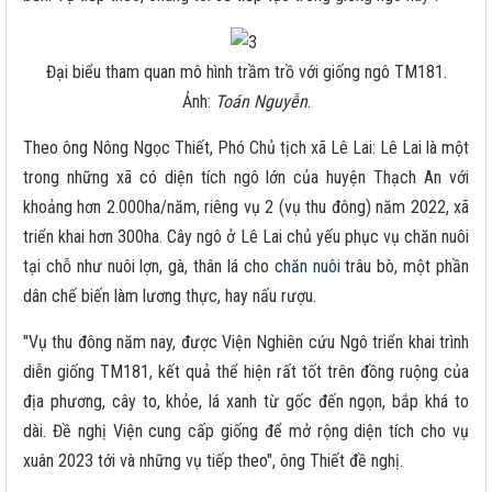
Đại biểu tham quan mô hình trầm trồ với giống ngô TM181.
Ảnh:
Toán Nguyễn
.
Theo ông Nông Ngọc Thiết, Phó Chủ tịch xã Lê Lai: Lê Lai là một
trong những xã có diện tích ngô lớn của huyện Thạch An với
khoảng hơn 2.000ha/năm, riêng vụ 2 (vụ thu đông) năm 2022, xã
triển khai hơn 300ha. Cây ngô ở Lê Lai chủ yếu phục vụ chăn nuôi
tại chỗ như nuôi lợn, gà, thân lá cho
chăn nuôi
trâu bò, một phần
dân chế biến làm lương thực, hay nấu rượu.
"Vụ thu đông năm nay, được Viện Nghiên cứu Ngô triển khai trình
diễn giống TM181, kết quả thể hiện rất tốt trên đồng ruộng của
địa phương, cây to, khỏe, lá xanh từ gốc đến ngọn, bắp khá to
dài. Đề nghị Viện cung cấp giống để mở rộng diện tích cho vụ
xuân 2023 tới và những vụ tiếp theo", ông Thiết đề nghị.