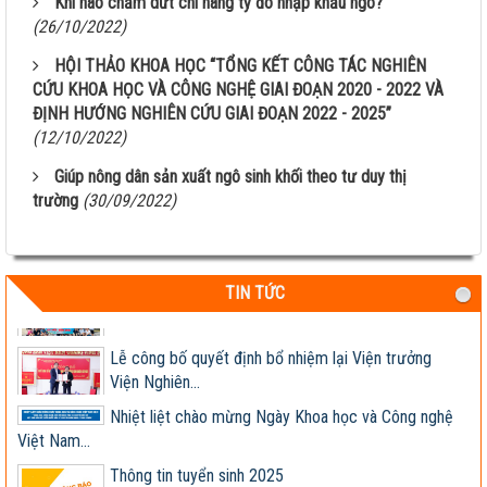
Khi nào chấm dứt chi hàng tỷ đô nhập khẩu ngô?
cũng hay!
(26/10/2022)
Khi nào chấm dứt chi hàng tỷ đô nhập khẩu ngô?
HỘI THẢO KHOA HỌC “TỔNG KẾT CÔNG TÁC NGHIÊN
CỨU KHOA HỌC VÀ CÔNG NGHỆ GIAI ĐOẠN 2020 - 2022 VÀ
HỘI THẢO KHOA HỌC “TỔNG KẾT CÔNG TÁC
ĐỊNH HƯỚNG NGHIÊN CỨU GIAI ĐOẠN 2022 - 2025”
NGHIÊN CỨU KHOA HỌC VÀ...
(12/10/2022)
Giúp nông dân sản xuất ngô sinh khối theo tư duy
Giúp nông dân sản xuất ngô sinh khối theo tư duy thị
thị trường
trường
(30/09/2022)
Thông báo tuyển dụng 2022
Sầm Sơn 20026 – Món quà tinh thần ý nghĩa !
TIN TỨC
Lễ công bố quyết định bổ nhiệm lại Viện trưởng
Viện Nghiên...
Nhiệt liệt chào mừng Ngày Khoa học và Công nghệ
Việt Nam...
Thông tin tuyển sinh 2025