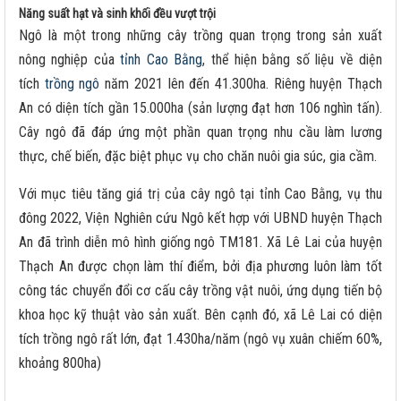
Năng suất hạt và sinh khối đều vượt trội
Ngô là một trong những cây trồng quan trọng trong sản xuất
nông nghiệp của
tỉnh Cao Bằng
, thể hiện bằng số liệu về diện
tích
trồng ngô
năm 2021 lên đến 41.300ha. Riêng huyện Thạch
An có diện tích gần 15.000ha (sản lượng đạt hơn 106 nghìn tấn).
Cây ngô đã đáp ứng một phần quan trọng nhu cầu làm lương
thực, chế biến, đặc biệt phục vụ cho chăn nuôi gia súc, gia cầm.
Với mục tiêu tăng giá trị của cây ngô tại tỉnh Cao Bằng, vụ thu
đông 2022, Viện Nghiên cứu Ngô kết hợp với UBND huyện Thạch
An đã trình diễn mô hình giống ngô TM181. Xã Lê Lai của huyện
Thạch An được chọn làm thí điểm, bởi địa phương luôn làm tốt
công tác chuyển đổi cơ cấu cây trồng vật nuôi, ứng dụng tiến bộ
khoa học kỹ thuật vào sản xuất. Bên cạnh đó, xã Lê Lai có diện
tích trồng ngô rất lớn, đạt 1.430ha/năm (ngô vụ xuân chiếm 60%,
khoảng 800ha)