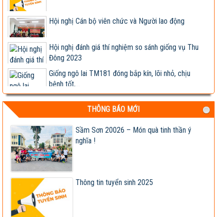
Hội nghị Cán bộ viên chức và Người lao động
Hội nghị đánh giá thí nghiệm so sánh giống vụ Thu
Đông 2023
Giống ngô lai TM181 đóng bắp kín, lõi nhỏ, chịu
bệnh tốt,...
Hợp tác nghiên cứu, phát triển sản xuất và kinh
doanh các...
THÔNG BÁO MỚI
Lễ ký kết Biên bản ghi nhớ hợp tác nghiên cứu, phát
triển...
Sầm Sơn 20026 – Món quà tinh thần ý
nghĩa !
Viện khoa học trụ vững trong cơ chế thị trường -
Viện trưởng...
Tập đoàn Lộc Trời nhận chuyển giao, cung cấp
giống ngô lai...
Thông tin tuyển sinh 2025
Giống đã được công nhận lưu hành bị sản xuất, kinh
doanh...