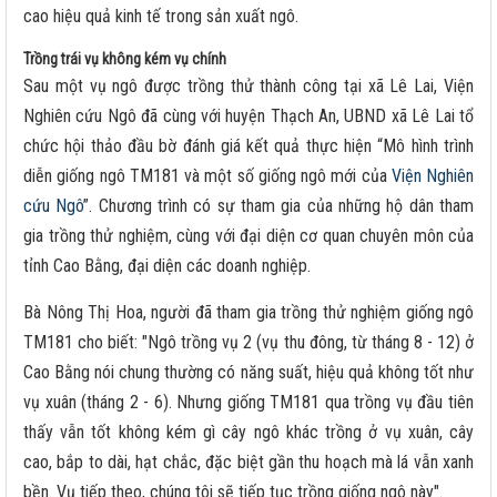
cao hiệu quả kinh tế trong sản xuất ngô.
Trồng trái vụ không kém vụ chính
Sau một vụ ngô được trồng thử thành công tại xã Lê Lai, Viện
Nghiên cứu Ngô đã cùng với huyện Thạch An, UBND xã Lê Lai tổ
chức hội thảo đầu bờ đánh giá kết quả thực hiện “Mô hình trình
diễn giống ngô TM181 và một số giống ngô mới của
Viện Nghiên
cứu Ngô
”. Chương trình có sự tham gia của những hộ dân tham
gia trồng thử nghiệm, cùng với đại diện cơ quan chuyên môn của
tỉnh Cao Bằng, đại diện các doanh nghiệp.
Bà Nông Thị Hoa, người đã tham gia trồng thử nghiệm giống ngô
TM181 cho biết: "Ngô trồng vụ 2 (vụ thu đông, từ tháng 8 - 12) ở
Cao Bằng nói chung thường có năng suất, hiệu quả không tốt như
vụ xuân (tháng 2 - 6). Nhưng giống TM181 qua trồng vụ đầu tiên
thấy vẫn tốt không kém gì cây ngô khác trồng ở vụ xuân, cây
cao, bắp to dài, hạt chắc, đặc biệt gần thu hoạch mà lá vẫn xanh
bền. Vụ tiếp theo, chúng tôi sẽ tiếp tục trồng giống ngô này".