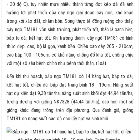
- 30 độ C), tuy nhiên mưa nhiều thành từng đợt kéo dài đã ảnh
hưởng tới phát triển của cây ngô giai đoạn cây con, khó khăn
trong xới xáo đất, chăm bón. Song thực tế đồng ruộng cho thấy,
cây ngô TM181 vẫn sinh trưởng, phát triển tốt, thân lá xanh bền,
bắp to dài, kết hạt tốt. Khi trưởng thành, cây ngô TM181 có hình
thức đẹp, cao, bộ lá gọn, xanh bền. Chiều cao cây 205 - 210cm,
cao bắp 100 - 105cm; có khả năng chống đổ khá tốt, chống chịu
với một số sâu bệnh chính như bênh thối thân, rỉ sắt.
Đến khi thu hoach, bắp ngô TM181 có 14 hàng hạt, bắp to dài,
kết hạt tốt, chiều dài bắp đạt trung bình 18 - 19cm. Năng suất
hạt dự kiến đạt 9,38 tấn/ha; năng suất sinh khối đạt 44,94 tấn/ha,
tương đương với giống NK7328 (44,44 tấn/ha), cao hơn một số
giống khác đang trồng trên địa phương. Qua đánh giá, giống
TM181 có năng suất cao cả cho lấy hạt và sinh khối.