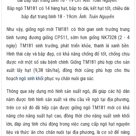
Bắp ngô TM181 có 14 hàng hạt, bắp to dài, kết hạt tốt, chiều dài
bắp đạt trung bình 18 - 19cm. Ảnh:
Toán Nguyễn
.
Như vậy, giống ngô mới TM181 có thời gian sinh trưởng trung
bình tương đương giống CP511, sớm hơn giống NK7328 (2 - 4
ngày). TM181 sinh trưởng, phát triển khỏe, thanh lá xanh bền.
Hình thái cây và bắp đẹp, có khả năng chống đổ tốt, chống chịu
được với một số sâu bệnh chính. Giống TM181 phù hợp cho sản
xuất lấy hạt (9,38 tấn/ha), đồng thời cũng phù hợp cho thu
hoạch
ngô sinh khối
phục vụ chăn nuôi gia súc.
Thông qua xây dựng mô hình sản xuất ngô, đã giúp các hộ dân
nắm được tình hình sản xuất và nhu cầu về ngô tại địa phương,
trên cơ sở đó đã tiếp cận được giống ngô TM181 mới có khả
năng cho năng suất hạt cao, đồng thời cho năng suất sinh khối
lớn, đáp ứng tính chủ động trong việc cung cấp ngô hạt nguyên
liệu và thức ăn cho chăn nuôi tại địa phương, là cơ sở để nâng