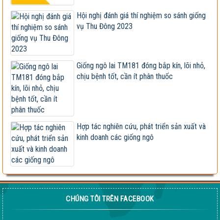
Xây dựng và hoàn thiện quy trình canh tác ngô sinh
Hội nghị đánh giá thí nghiệm so sánh giống
khối tuần...
vụ Thu Đông 2023
Hội nghị cán bộ, viên chức và người lao động 2023
Vietseed độc quyền hợp tác phát triển giống ngô lai
Giống ngô lai TM181 đóng bắp kín, lõi nhỏ,
VS201
chịu bệnh tốt, cần ít phân thuốc
Giống ngô TM181: Lấy hạt rất tốt, lấy sinh khối
cũng hay!
Khi nào chấm dứt chi hàng tỷ đô nhập khẩu ngô?
Hợp tác nghiên cứu, phát triển sản xuất và
kinh doanh các giống ngô
HỘI THẢO KHOA HỌC “TỔNG KẾT CÔNG TÁC
NGHIÊN CỨU KHOA HỌC VÀ...
Giúp nông dân sản xuất ngô sinh khối theo tư duy
thị trường
Thông báo tuyển dụng 2022
CHÚNG TÔI TRÊN FACEBOOK
Sầm Sơn 20026 – Món quà tinh thần ý nghĩa !