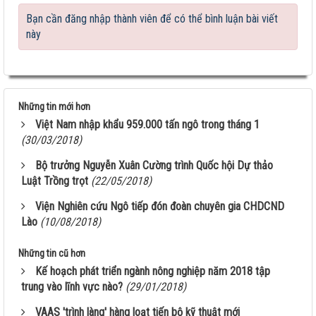
Bạn cần đăng nhập thành viên để có thể bình luận bài viết
này
Những tin mới hơn
Việt Nam nhập khẩu 959.000 tấn ngô trong tháng 1
(30/03/2018)
Bộ trưởng Nguyễn Xuân Cường trình Quốc hội Dự thảo
Luật Trồng trọt
(22/05/2018)
Viện Nghiên cứu Ngô tiếp đón đoàn chuyên gia CHDCND
Lào
(10/08/2018)
Giống ngô TM181: Lấy hạt rất tốt, lấy sinh khối
cũng hay!
Những tin cũ hơn
Khi nào chấm dứt chi hàng tỷ đô nhập khẩu ngô?
Kế hoạch phát triển ngành nông nghiệp năm 2018 tập
trung vào lĩnh vực nào?
(29/01/2018)
HỘI THẢO KHOA HỌC “TỔNG KẾT CÔNG TÁC
VAAS 'trình làng' hàng loạt tiến bộ kỹ thuật mới