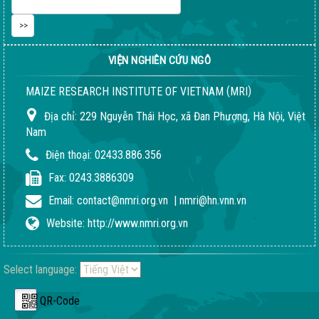
VIỆN NGHIÊN CỨU NGÔ
(
)
MAIZE RESEARCH INSTITUTE OF VIETNAM
MRI
Địa chỉ:
229 Nguyễn Thái Học, xã Đan Phượng, Hà Nội, Việt
Nam
Điện thoại:
02433.886.356
Fax:
0243.3886309
Email:
contact@nmri.org.vn
|
nmri@hn.vnn.vn
Website:
http://www.nmri.org.vn
Select language:
QR-Code