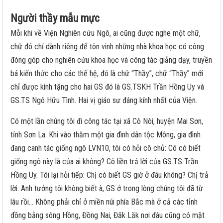
Người thầy mẫu mực
Mỗi khi về Viện Nghiên cứu Ngô, ai cũng được nghe một chữ,
chữ đó chỉ dành riêng để tôn vinh những nhà khoa học có công
đóng góp cho nghiên cứu khoa học và công tác giảng dạy, truyền
bá kiến thức cho các thế hệ, đó là chữ “Thầy”, chữ “Thầy” mới
chỉ được kính tặng cho hai GS đó là GS.TSKH Trần Hồng Uy và
GS.TS Ngô Hữu Tình. Hai vị giáo sư đáng kính nhất của Viện.
Có một lần chúng tôi đi công tác tại xã Cò Nòi, huyện Mai Sơn,
tỉnh Sơn La. Khi vào thăm một gia đình dân tộc Mông, gia đình
đang canh tác giống ngô LVN10, tôi có hỏi cô chủ: Cô có biết
giống ngô này là của ai không? Cô liền trả lời của GS.TS Trần
Hồng Uy. Tôi lại hỏi tiếp: Chị có biết GS giờ ở đâu không? Chị trả
lời: Anh tưởng tôi không biết à, GS ở trong lòng chúng tôi đã từ
lâu rồi… Không phải chỉ ở miền núi phía Bắc mà ở cả các tỉnh
đồng bằng sông Hồng, Đồng Nai, Đăk Lăk nơi đâu cũng có mặt