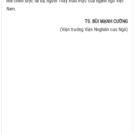
nhà chiến lược tài ba, người Thầy mẫu mực của ngành ngô Việt
Nam.
TS. BÙI MẠNH CƯỜNG
(Viện trưởng Viện Nnghiên cứu Ngô)