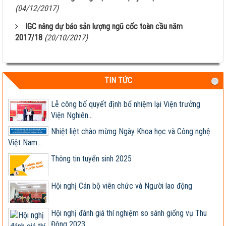
NGHIÊN CỨU KHOA HỌC VÀ...
(04/12/2017)
Giúp nông dân sản xuất ngô sinh khối theo tư duy
IGC nâng dự báo sản lượng ngũ cốc toàn cầu năm
thị trường
2017/18
(20/10/2017)
Thông báo tuyển dụng 2022
Sầm Sơn 20026 – Món quà tinh thần ý nghĩa !
TIN TỨC
Lễ công bố quyết định bổ nhiệm lại Viện trưởng
Viện Nghiên...
Nhiệt liệt chào mừng Ngày Khoa học và Công nghệ
Việt Nam...
Thông tin tuyển sinh 2025
Hội nghị Cán bộ viên chức và Người lao động
Hội nghị đánh giá thí nghiệm so sánh giống vụ Thu
Đông 2023