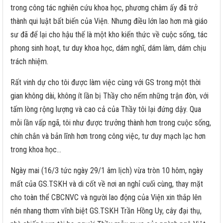
trong công tác nghiên cứu khoa học, phương châm ấy đã trở
thành qui luật bất biến của Viện. Nhưng điều lớn lao hơn mà giáo
sư đã để lại cho hậu thế là một kho kiến thức về cuộc sống, tác
phong sinh hoạt, tư duy khoa học, dám nghĩ, dám làm, dám chịu
trách nhiệm.
Rất vinh dự cho tôi được làm việc cùng với GS trong một thời
gian không dài, không ít lần bị Thầy cho nếm những trận đòn, với
tấm lòng rộng lượng và cao cả của Thầy tôi lại đứng dậy. Qua
mỗi lần vấp ngã, tôi như được trưởng thành hơn trong cuộc sống,
chín chắn và bản lĩnh hơn trong công việc, tư duy mạch lạc hơn
trong khoa học...
Ngày mai (16/3 tức ngày 29/1 âm lịch) vừa tròn 10 hôm, ngày
mất của GS.TSKH và di cốt về nơi an nghỉ cuối cùng, thay mặt
cho toàn thể CBCNVC và người lao động của Viện xin thắp lên
nén nhang thơm vĩnh biệt GS.TSKH Trần Hồng Uy, cây đại thụ,