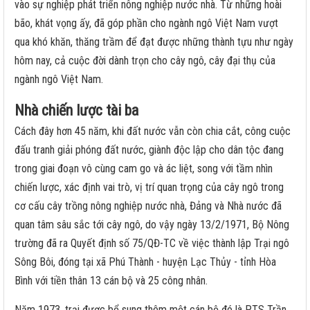
vào sự nghiệp phát triển nông nghiệp nước nhà. Từ những hoài
bão, khát vọng ấy, đã góp phần cho ngành ngô Việt Nam vượt
qua khó khăn, thăng trầm để đạt được những thành tựu như ngày
hôm nay, cả cuộc đời dành trọn cho cây ngô, cây đại thụ của
ngành ngô Việt Nam.
Nhà chiến lược tài ba
Cách đây hơn 45 năm, khi đất nước vẫn còn chia cắt, công cuộc
đấu tranh giải phóng đất nước, giành độc lập cho dân tộc đang
trong giai đoạn vô cùng cam go và ác liệt, song với tầm nhìn
chiến lược, xác định vai trò, vị trí quan trọng của cây ngô trong
cơ cấu cây trồng nông nghiệp nước nhà, Đảng và Nhà nước đã
quan tâm sâu sắc tới cây ngô, do vậy ngày 13/2/1971, Bộ Nông
trường đã ra Quyết định số 75/QĐ-TC về việc thành lập Trại ngô
Sông Bôi, đóng tại xã Phú Thành - huyện Lạc Thủy - tỉnh Hòa
Bình với tiền thân 13 cán bộ và 25 công nhân.
Năm 1973, trại được bổ sung thêm một cán bộ đó là PTS Trần