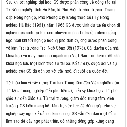
Sau khi tốt nghiệp đại học, GS được phân công về công tác tại
Ty Nông nghiệp tỉnh Hà Bắc, là Phó Hiệu trưởng trường Trung
cấp Nông nghiệp, Phó Phòng Cây lương thực của Ty Nông
nghiệp Hà Bắc (1961), năm 1968 GS được vinh dự tuyển chọn đi
nghiên cứu sinh tại Rumani, chuyên ngành Di truyền chọn giống
ngô. Sau khi tốt nghiệp học vị phó tiến sỹ, ông được phân công
về làm Trại trưởng Trại Ngô Sông Bôi (1973). Cái duyên của nhà
khoa học và may mắn cho ngành ngô Việt Nam có thêm một nhà
khoa học lớn, một kiến trúc sư tài ba. Kể từ đây, cuộc đời và sự
nghiệp của GS đã gắn bó với cây ngô, đi suốt cả cuộc đời.
Từ thủa hàn vi xây dựng Trại hay Trung tâm đến Viện nghiên cứu.
Từ kỹ sư nông nghiệp đến phó tiến sỹ, tiến sỹ khoa học. Từ phó
giáo sư đến Giáo sư. Từ trại trưởng, giám đốc trung tâm, viện
trưởng, GS luôn mang hết tâm trí, sức lực để đóng góp cho sự
nghiệp cây ngô, kể cả lúc lâm chung, GS vẫn đau đáu một điều
làm sao để cây ngô phát triển, có những đóng góp xứng đáng