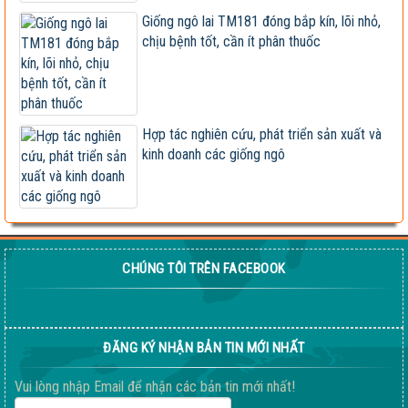
Vietseed độc quyền hợp tác phát triển giống ngô lai
Giống ngô lai TM181 đóng bắp kín, lõi nhỏ,
VS201
chịu bệnh tốt, cần ít phân thuốc
Giống ngô TM181: Lấy hạt rất tốt, lấy sinh khối
cũng hay!
Khi nào chấm dứt chi hàng tỷ đô nhập khẩu ngô?
Hợp tác nghiên cứu, phát triển sản xuất và
kinh doanh các giống ngô
HỘI THẢO KHOA HỌC “TỔNG KẾT CÔNG TÁC
NGHIÊN CỨU KHOA HỌC VÀ...
Giúp nông dân sản xuất ngô sinh khối theo tư duy
thị trường
Thông báo tuyển dụng 2022
CHÚNG TÔI TRÊN FACEBOOK
Sầm Sơn 20026 – Món quà tinh thần ý nghĩa !
ĐĂNG KÝ NHẬN BẢN TIN MỚI NHẤT
Vui lòng nhập Email để nhận các bản tin mới nhất!