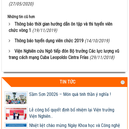
(27/05/2020)
Giống ngô TM181: Lấy hạt rất tốt, lấy sinh khối
Những tin cũ hơn
cũng hay!
Thông báo thời gian hướng dẫn ôn tập và thi tuyển viên
chức vòng 1
(19/11/2019)
Khi nào chấm dứt chi hàng tỷ đô nhập khẩu ngô?
Thông báo tuyển dụng viên chức 2019
(14/10/2019)
HỘI THẢO KHOA HỌC “TỔNG KẾT CÔNG TÁC
Viện Nghiên cứu Ngô tiếp đón Bộ trưởng Các lực lượng vũ
NGHIÊN CỨU KHOA HỌC VÀ...
trang cách mạng Cuba Leopoldo Cintra Frías
(29/11/2018)
Giúp nông dân sản xuất ngô sinh khối theo tư duy
thị trường
Thông báo tuyển dụng 2022
TIN TỨC
Sầm Sơn 20026 – Món quà tinh thần ý nghĩa !
Lễ công bố quyết định bổ nhiệm lại Viện trưởng
Viện Nghiên...
Nhiệt liệt chào mừng Ngày Khoa học và Công nghệ