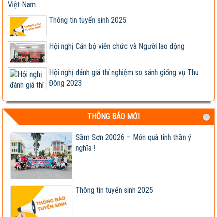
Việt Nam...
Thông tin tuyển sinh 2025
Hội nghị Cán bộ viên chức và Người lao động
Hội nghị đánh giá thí nghiệm so sánh giống vụ Thu
Đông 2023
Giống ngô lai TM181 đóng bắp kín, lõi nhỏ, chịu
bệnh tốt,...
THÔNG BÁO MỚI
Hợp tác nghiên cứu, phát triển sản xuất và kinh
doanh các...
Sầm Sơn 20026 – Món quà tinh thần ý
nghĩa !
Lễ ký kết Biên bản ghi nhớ hợp tác nghiên cứu, phát
triển...
Viện khoa học trụ vững trong cơ chế thị trường -
Viện trưởng...
Thông tin tuyển sinh 2025
Tập đoàn Lộc Trời nhận chuyển giao, cung cấp
giống ngô lai...