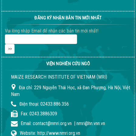
Thông báo tuyển dụng 2022
ĐĂNG KÝ NHẬN BẢN TIN MỚI NHẤT
Sầm Sơn 20026 – Món quà tinh thần ý nghĩa !
Vui lòng nhập Email để nhận các bản tin mới nhất!
VIỆN NGHIÊN CỨU NGÔ
(
)
MAIZE RESEARCH INSTITUTE OF VIETNAM
MRI
Địa chỉ:
229 Nguyễn Thái Học, xã Đan Phượng, Hà Nội, Việt
Nam
Điện thoại:
02433.886.356
Fax:
0243.3886309
Email:
contact@nmri.org.vn
|
nmri@hn.vnn.vn
Website:
http://www.nmri.org.vn