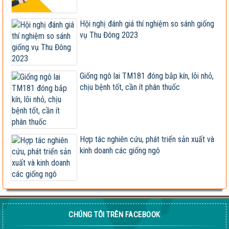
Giống đã được công nhận lưu hành bị sản xuất, kinh
Hội nghị đánh giá thí nghiệm so sánh giống
doanh...
vụ Thu Đông 2023
Xây dựng và hoàn thiện quy trình canh tác ngô sinh
khối tuần...
Hội nghị cán bộ, viên chức và người lao động 2023
Giống ngô lai TM181 đóng bắp kín, lõi nhỏ,
chịu bệnh tốt, cần ít phân thuốc
Vietseed độc quyền hợp tác phát triển giống ngô lai
VS201
Giống ngô TM181: Lấy hạt rất tốt, lấy sinh khối
cũng hay!
Hợp tác nghiên cứu, phát triển sản xuất và
kinh doanh các giống ngô
Khi nào chấm dứt chi hàng tỷ đô nhập khẩu ngô?
HỘI THẢO KHOA HỌC “TỔNG KẾT CÔNG TÁC
NGHIÊN CỨU KHOA HỌC VÀ...
Giúp nông dân sản xuất ngô sinh khối theo tư duy
CHÚNG TÔI TRÊN FACEBOOK
thị trường