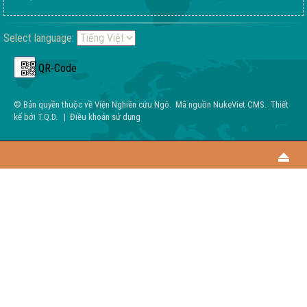
Select language:
QR-Code
© Bản quyền thuộc về
Viện Nghiên cứu Ngô
.
Mã nguồn
NukeViet CMS
.
Thiết
kế bởi
T.Q.D
.
|
Điều khoản sử dụng