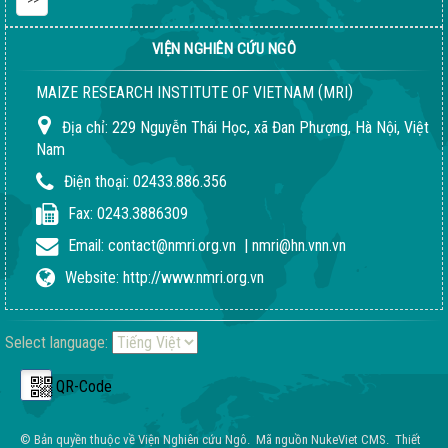
VIỆN NGHIÊN CỨU NGÔ
(
)
MAIZE RESEARCH INSTITUTE OF VIETNAM
MRI
Địa chỉ:
229 Nguyễn Thái Học, xã Đan Phượng, Hà Nội, Việt
Nam
Điện thoại:
02433.886.356
Quy trình giống LVN152
Fax:
0243.3886309
02-08-2018 04:24:51 PM
Email:
contact@nmri.org.vn
|
nmri@hn.vnn.vn
Website:
http://www.nmri.org.vn
Select language:
QR-Code
© Bản quyền thuộc về
Viện Nghiên cứu Ngô
.
Mã nguồn
NukeViet CMS
.
Thiết