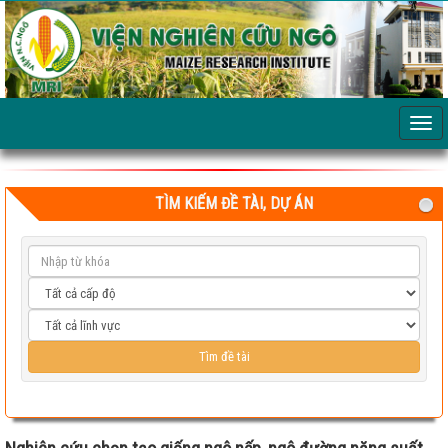
TÌM KIẾM ĐỀ TÀI, DỰ ÁN