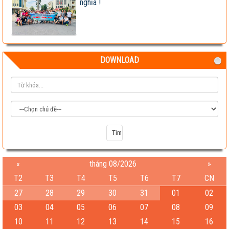
nghĩa !
DOWNLOAD
«
tháng 08/2026
»
T2
T3
T4
T5
T6
T7
CN
27
28
29
30
31
01
02
03
04
05
06
07
08
09
10
11
12
13
14
15
16