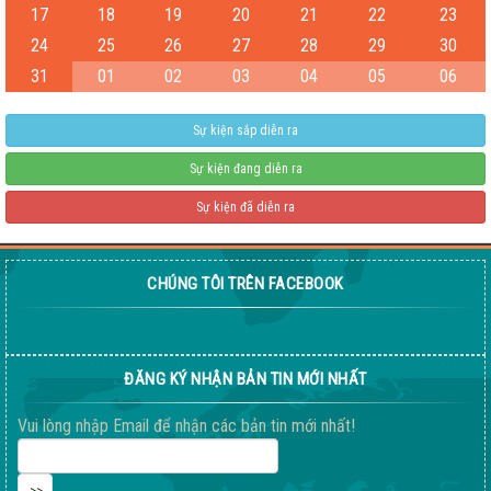
17
18
19
20
21
22
23
Test
24
25
26
27
28
29
30
04-08-2026 06:15:38 PM
31
01
02
03
04
05
06
Sự kiện sắp diễn ra
Sự kiện đang diễn ra
Sự kiện đã diễn ra
CHÚNG TÔI TRÊN FACEBOOK
Giống ngô ngọt 198
04-08-2026 06:14:37 PM
ĐĂNG KÝ NHẬN BẢN TIN MỚI NHẤT
Vui lòng nhập Email để nhận các bản tin mới nhất!