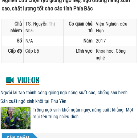
Nghiên cứu chọn tạo giống ngô nếp, ngô đường năng suất
cao, chất lượng tốt cho các tỉnh Phía Bắc
Chủ
TS. Nguyễn Thị
Cơ quan chủ
Viện Nghiên cứu
nhiệm
Nhài
trì
Ngô
Số
N/A
Năm
2017
Cấp độ
Cấp bộ
Lĩnh vực
Khoa học, Công
nghệ
VIDEOS
Người lai tạo thành công giống ngô năng suất cao, chống sâu bệnh
Sản xuất ngô sinh khối tại Phú Yên
Trồng ngô sinh khối ngắn ngày, năng suất khủng: Một
mũi tên trúng nhiều đích