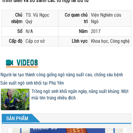
Trình diễn và so sánh các tổ hợp lai ưu tú
Chủ
TS. Vũ Ngọc
Cơ quan chủ
Viện Nghiên cứu
nhiệm
Quý
trì
Ngô
Số
N/A
Năm
2017
Cấp độ
Cấp cơ sở
Lĩnh vực
Khoa học, Công nghệ
VIDEOS
Người lai tạo thành công giống ngô năng suất cao, chống sâu bệnh
Sản xuất ngô sinh khối tại Phú Yên
Trồng ngô sinh khối ngắn ngày, năng suất khủng: Một
mũi tên trúng nhiều đích
SẢN PHẨM