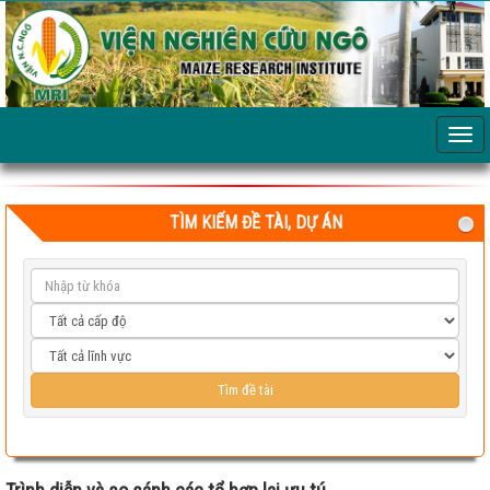
TÌM KIẾM ĐỀ TÀI, DỰ ÁN