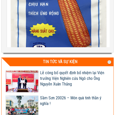
TIN TỨC VÀ SỰ KIỆN
Lễ công bố quyết định bổ nhiệm lại Viện
trưởng Viện Nghiên cứu Ngô cho Ông
Test 2
Nguyễn Xuân Thắng
04-08-2026 06:17:14 PM
Sầm Sơn 20026 – Món quà tinh thần ý
nghĩa !