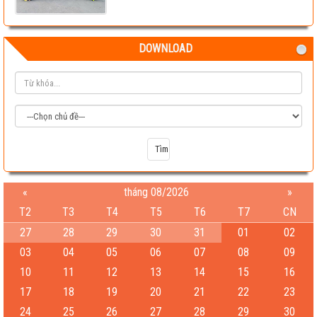
DOWNLOAD
«
tháng 08/2026
»
T2
T3
T4
T5
T6
T7
CN
27
28
29
30
31
01
02
03
04
05
06
07
08
09
10
11
12
13
14
15
16
17
18
19
20
21
22
23
24
25
26
27
28
29
30