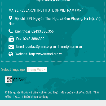
VIỆN NGHIÊN CỨU NGÔ
(
)
MAIZE RESEARCH INSTITUTE OF VIETNAM
MRI
Địa chỉ:
229 Nguyễn Thái Học, xã Đan Phượng, Hà Nội, Việt
Nam
Điện thoại:
02433.886.356
Fax:
0243.3886309
Quy trình giống LVN152
Email:
contact@nmri.org.vn
|
nmri@hn.vnn.vn
02-08-2018 04:24:51 PM
Website:
http://www.nmri.org.vn
Select language:
QR-Code
© Bản quyền thuộc về
Viện Nghiên cứu Ngô
.
Mã nguồn
NukeViet CMS
.
Thiết
kế bởi
T.Q.D
.
|
Điều khoản sử dụng