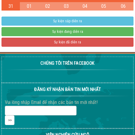
31
01
02
03
04
05
06
Test
04-08-2026 06:15:38 PM
Sự kiện sắp diễn ra
Sự kiện đang diễn ra
Sự kiện đã diễn ra
CHÚNG TÔI TRÊN FACEBOOK
ĐĂNG KÝ NHẬN BẢN TIN MỚI NHẤT
Giống ngô ngọt 198
04-08-2026 06:14:37 PM
Vui lòng nhập Email để nhận các bản tin mới nhất!