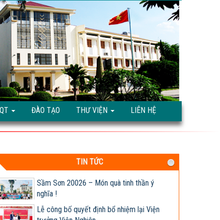
Giống ngô TM181: Lấy hạt rất tốt, lấy sinh
khối cũng hay!
Khi nào chấm dứt chi hàng tỷ đô nhập khẩu
ngô?
HỘI THẢO KHOA HỌC “TỔNG KẾT CÔNG
TQT
ĐÀO TẠO
THƯ VIỆN
LIÊN HỆ
TÁC NGHIÊN CỨU KHOA HỌC VÀ...
Giúp nông dân sản xuất ngô sinh khối theo
tư duy thị trường
Thông báo tuyển dụng 2022
TIN TỨC
Sầm Sơn 20026 – Món quà tinh thần ý
nghĩa !
Lễ công bố quyết định bổ nhiệm lại Viện