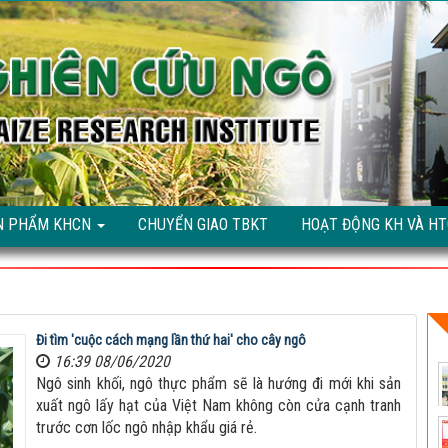
N PHẨM KHCN
CHUYỂN GIAO TBKT
HOẠT ĐỘNG KH VÀ H
Đi tìm 'cuộc cách mạng lần thứ hai' cho cây ngô
16:39 08/06/2020
Ngô sinh khối, ngô thực phẩm sẽ là hướng đi mới khi sản
xuất ngô lấy hạt của Việt Nam không còn cửa cạnh tranh
trước cơn lốc ngô nhập khẩu giá rẻ.