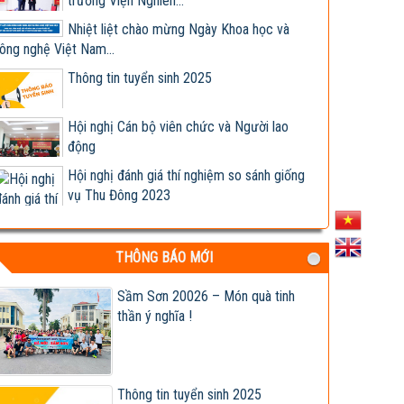
trưởng Viện Nghiên...
Nhiệt liệt chào mừng Ngày Khoa học và
ông nghệ Việt Nam...
Thông tin tuyển sinh 2025
Hội nghị Cán bộ viên chức và Người lao
động
Hội nghị đánh giá thí nghiệm so sánh giống
vụ Thu Đông 2023
Giống ngô lai TM181 đóng bắp kín, lõi nhỏ,
chịu bệnh tốt,...
THÔNG BÁO MỚI
Hợp tác nghiên cứu, phát triển sản xuất và
kinh doanh các...
Sầm Sơn 20026 – Món quà tinh
thần ý nghĩa !
Lễ ký kết Biên bản ghi nhớ hợp tác nghiên
cứu, phát triển...
Viện khoa học trụ vững trong cơ chế thị
trường - Viện trưởng...
Thông tin tuyển sinh 2025