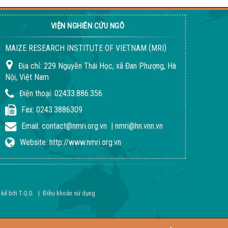
Giúp nông dân sản xuất ngô sinh khối theo
tư duy thị trường
VIỆN NGHIÊN CỨU NGÔ
Thông báo tuyển dụng 2022
(
)
MAIZE RESEARCH INSTITUTE OF VIETNAM
MRI
Sầm Sơn 20026 – Món quà tinh thần ý
Địa chỉ:
229 Nguyễn Thái Học, xã Đan Phượng, Hà
nghĩa !
Nội, Việt Nam
Điện thoại:
02433.886.356
Fax:
0243.3886309
Email:
contact@nmri.org.vn
|
nmri@hn.vnn.vn
Website:
http://www.nmri.org.vn
 kế bởi
T.Q.D
.
|
Điều khoản sử dụng