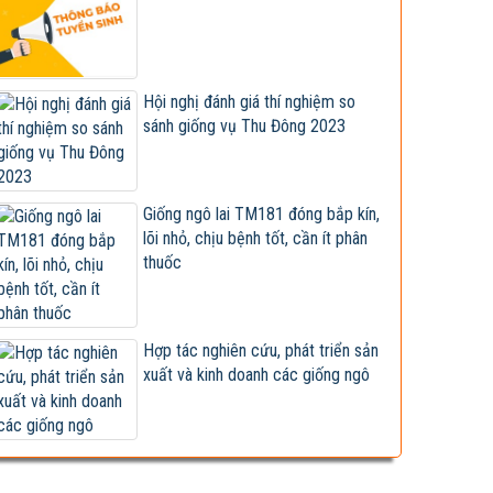
Tập đoàn Lộc Trời nhận chuyển giao, cung
cấp giống ngô lai...
Giống đã được công nhận lưu hành bị sản
Hội nghị đánh giá thí nghiệm so
xuất, kinh doanh...
sánh giống vụ Thu Đông 2023
Xây dựng và hoàn thiện quy trình canh tác
ngô sinh khối tuần...
Hội nghị cán bộ, viên chức và người lao
Giống ngô lai TM181 đóng bắp kín,
động 2023
lõi nhỏ, chịu bệnh tốt, cần ít phân
Vietseed độc quyền hợp tác phát triển
thuốc
giống ngô lai VS201
Giống ngô TM181: Lấy hạt rất tốt, lấy sinh
khối cũng hay!
Hợp tác nghiên cứu, phát triển sản
xuất và kinh doanh các giống ngô
Khi nào chấm dứt chi hàng tỷ đô nhập khẩu
ngô?
HỘI THẢO KHOA HỌC “TỔNG KẾT CÔNG
TÁC NGHIÊN CỨU KHOA HỌC VÀ...