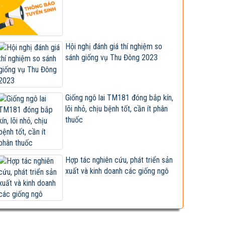
Giống đã được công nhận lưu hành bị sản
xuất, kinh doanh...
Xây dựng và hoàn thiện quy trình canh tác
Hội nghị đánh giá thí nghiệm so
ngô sinh khối tuần...
sánh giống vụ Thu Đông 2023
Hội nghị cán bộ, viên chức và người lao
động 2023
Vietseed độc quyền hợp tác phát triển
Giống ngô lai TM181 đóng bắp kín,
giống ngô lai VS201
lõi nhỏ, chịu bệnh tốt, cần ít phân
Giống ngô TM181: Lấy hạt rất tốt, lấy sinh
thuốc
khối cũng hay!
Khi nào chấm dứt chi hàng tỷ đô nhập khẩu
ngô?
Hợp tác nghiên cứu, phát triển sản
xuất và kinh doanh các giống ngô
HỘI THẢO KHOA HỌC “TỔNG KẾT CÔNG
TÁC NGHIÊN CỨU KHOA HỌC VÀ...
Giúp nông dân sản xuất ngô sinh khối theo
tư duy thị trường