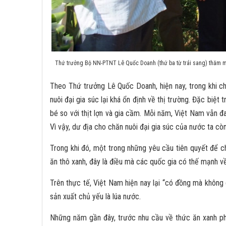
Thứ trưởng Bộ NN-PTNT Lê Quốc Doanh (thứ ba từ trái sang) thăm mộ
Theo Thứ trưởng Lê Quốc Doanh, hiện nay, trong khi ch
nuôi đại gia súc lại khá ổn định về thị trường. Đặc biệt tr
bé so với thịt lợn và gia cầm. Mỗi năm, Việt Nam vẫn đan
Vì vậy, dư địa cho chăn nuôi đại gia súc của nước ta còn
Trong khi đó, một trong những yêu cầu tiên quyết để c
ăn thô xanh, đây là điều mà các quốc gia có thế mạnh về
Trên thực tế, Việt Nam hiện nay lại “có đồng mà không 
sản xuất chủ yếu là lúa nước.
Những năm gần đây, trước nhu cầu về thức ăn xanh phục