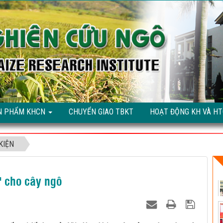
N PHẨM KHCN
CHUYỂN GIAO TBKT
HOẠT ĐỘNG KH VÀ H
KIỆN
' cho cây ngô