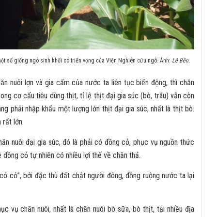
t số giống ngô sinh khối có triển vọng của Viện Nghiên cứu ngô. Ảnh:
Lê Bền.
ăn nuôi lợn và gia cẩm của nước ta liên tục biến động, thì chăn
ong cơ cấu tiêu dùng thịt, tỉ lệ thịt đại gia súc (bò, trâu) vẫn còn
g phải nhập khẩu một lượng lớn thịt đại gia súc, nhất là thịt bò.
 rất lớn.
hăn nuôi đại gia súc, đó là phải có đồng cỏ, phục vụ nguồn thức
 đồng cỏ tự nhiên có nhiều lợi thế về chăn thả.
có cỏ”, bởi đặc thù đất chật người đông, đồng ruộng nước ta lại
 vụ chăn nuôi, nhất là chăn nuôi bò sữa, bò thịt, tại nhiều địa