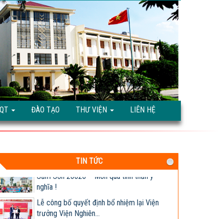
Giống ngô TM181: Lấy hạt rất tốt, lấy sinh
khối cũng hay!
Khi nào chấm dứt chi hàng tỷ đô nhập khẩu
ngô?
HỘI THẢO KHOA HỌC “TỔNG KẾT CÔNG
TÁC NGHIÊN CỨU KHOA HỌC VÀ...
Giúp nông dân sản xuất ngô sinh khối theo
TQT
ĐÀO TẠO
THƯ VIỆN
LIÊN HỆ
tư duy thị trường
Thông báo tuyển dụng 2022
Sầm Sơn 20026 – Món quà tinh thần ý
TIN TỨC
nghĩa !
Lễ công bố quyết định bổ nhiệm lại Viện
trưởng Viện Nghiên...
Nhiệt liệt chào mừng Ngày Khoa học và