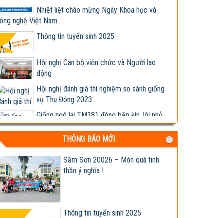
ông nghệ Việt Nam...
Thông tin tuyển sinh 2025
Hội nghị Cán bộ viên chức và Người lao
động
Hội nghị đánh giá thí nghiệm so sánh giống
vụ Thu Đông 2023
Giống ngô lai TM181 đóng bắp kín, lõi nhỏ,
chịu bệnh tốt,...
Hợp tác nghiên cứu, phát triển sản xuất và
kinh doanh các...
THÔNG BÁO MỚI
Lễ ký kết Biên bản ghi nhớ hợp tác nghiên
cứu, phát triển...
Sầm Sơn 20026 – Món quà tinh
thần ý nghĩa !
Viện khoa học trụ vững trong cơ chế thị
trường - Viện trưởng...
Tập đoàn Lộc Trời nhận chuyển giao, cung
cấp giống ngô lai...
Thông tin tuyển sinh 2025