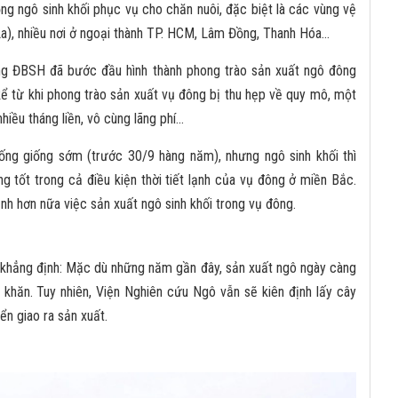
ng ngô sinh khối phục vụ cho chăn nuôi, đặc biệt là các vùng vệ
a), nhiều nơi ở ngoại thành TP. HCM, Lâm Đồng, Thanh Hóa...
vùng ĐBSH đã bước đầu hình thành phong trào sản xuất ngô đông
 kể từ khi phong trào sản xuất vụ đông bị thu hẹp về quy mô, một
iều tháng liền, vô cùng lãng phí...
ống giống sớm (trước 30/9 hàng năm), nhưng ngô sinh khối thì
ng tốt trong cả điều kiện thời tiết lạnh của vụ đông ở miền Bắc.
nh hơn nữa việc sản xuất ngô sinh khối trong vụ đông.
khẳng định: Mặc dù những năm gần đây, sản xuất ngô ngày càng
 khăn. Tuy nhiên, Viện Nghiên cứu Ngô vẫn sẽ kiên định lấy cây
ển giao ra sản xuất.