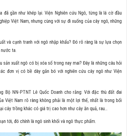
a đã gần như khép lại. Viện Nghiên cứu Ngô, từng là lá cờ đầu
ghiệp Việt Nam, nhưng cùng với sự đi xuống của cây ngô, những
xuất và cạnh tranh với ngô nhập khẩu? Đó rõ ràng là sự lựa chọn
 nước ta.
lệu sản xuất ngô có bị xóa sổ trong nay mai? Đây là những câu hỏi
các đơn vị có bề dày gắn bó với nghiên cứu cây ngô như Viện
ởng Bộ NN-PTNT Lê Quốc Doanh cho rằng: Với đặc thù đất đai
a Việt Nam rõ ràng không phải là một lợi thế, nhất là trong bối
i cây trồng khác có giá trị cao hơn như cây ăn quả, rau...
ạn tới, đó chính là ngô sinh khối và ngô thực phẩm.