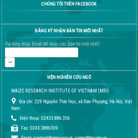
CHÚNG TÔI TRÊN FACEBOOK
Sầm Sơn 20026 – Món quà tinh thần ý nghĩa !
ĐĂNG KÝ NHẬN BẢN TIN MỚI NHẤT
Vui lòng nhập Email để nhận các bản tin mới nhất!
VIỆN NGHIÊN CỨU NGÔ
(
)
MAIZE RESEARCH INSTITUTE OF VIETNAM
MRI
Địa chỉ:
229 Nguyễn Thái Học, xã Đan Phượng, Hà Nội, Việt
Nam
Điện thoại:
02433.886.356
Fax:
0243.3886309
Email:
contact@nmri.org.vn
|
nmri@hn.vnn.vn