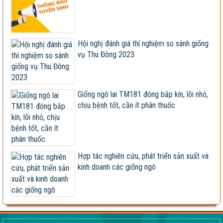
Giống đã được công nhận lưu hành bị sản xuất, kinh
doanh...
Xây dựng và hoàn thiện quy trình canh tác ngô sinh
Hội nghị đánh giá thí nghiệm so sánh giống
khối tuần...
vụ Thu Đông 2023
Hội nghị cán bộ, viên chức và người lao động 2023
Vietseed độc quyền hợp tác phát triển giống ngô lai
Giống ngô lai TM181 đóng bắp kín, lõi nhỏ,
VS201
chịu bệnh tốt, cần ít phân thuốc
Giống ngô TM181: Lấy hạt rất tốt, lấy sinh khối
cũng hay!
Khi nào chấm dứt chi hàng tỷ đô nhập khẩu ngô?
Hợp tác nghiên cứu, phát triển sản xuất và
kinh doanh các giống ngô
HỘI THẢO KHOA HỌC “TỔNG KẾT CÔNG TÁC
NGHIÊN CỨU KHOA HỌC VÀ...
Giúp nông dân sản xuất ngô sinh khối theo tư duy
thị trường
Thông báo tuyển dụng 2022