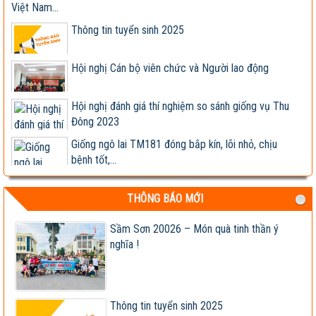
Thông tin tuyển sinh 2025
Hội nghị Cán bộ viên chức và Người lao động
Hội nghị đánh giá thí nghiệm so sánh giống vụ Thu
Đông 2023
Giống ngô lai TM181 đóng bắp kín, lõi nhỏ, chịu
bệnh tốt,...
Hợp tác nghiên cứu, phát triển sản xuất và kinh
doanh các...
THÔNG BÁO MỚI
Lễ ký kết Biên bản ghi nhớ hợp tác nghiên cứu, phát
triển...
Sầm Sơn 20026 – Món quà tinh thần ý
nghĩa !
Viện khoa học trụ vững trong cơ chế thị trường -
Viện trưởng...
Tập đoàn Lộc Trời nhận chuyển giao, cung cấp
giống ngô lai...
Thông tin tuyển sinh 2025