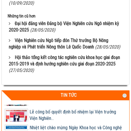
(10/09/2020)
Giống ngô TM181: Lấy hạt rất tốt, lấy sinh khối
Những tin cũ hơn
cũng hay!
Đại hội đảng viên Đảng bộ Viện Nghiên cứu Ngô nhiệm kỳ
Khi nào chấm dứt chi hàng tỷ đô nhập khẩu ngô?
2020-2025
(28/05/2020)
Viện Nghiên cứu Ngô tiếp đón Thứ trưởng Bộ Nông
HỘI THẢO KHOA HỌC “TỔNG KẾT CÔNG TÁC
nghiệp và Phát triển Nông thôn Lê Quốc Doanh
(28/05/2020)
NGHIÊN CỨU KHOA HỌC VÀ...
Hội thảo tổng kết công tác nghiên cứu khoa học giai đoạn
Giúp nông dân sản xuất ngô sinh khối theo tư duy
2015-2019 và định hướng nghiên cứu giai đoạn 2020-2025
thị trường
(27/05/2020)
Thông báo tuyển dụng 2022
Sầm Sơn 20026 – Món quà tinh thần ý nghĩa !
TIN TỨC
Lễ công bố quyết định bổ nhiệm lại Viện trưởng
Viện Nghiên...
Nhiệt liệt chào mừng Ngày Khoa học và Công nghệ
Việt Nam...