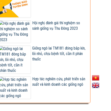
cấp giống ngô lai...
Giống đã được công nhận lưu hành bị sản
xuất, kinh doanh...
Xây dựng và hoàn thiện quy trình canh tác
Hội nghị đánh giá thí nghiệm so
ngô sinh khối tuần...
sánh giống vụ Thu Đông 2023
Hội nghị cán bộ, viên chức và người lao
động 2023
Giống ngô lai TM181 đóng bắp kín,
Vietseed độc quyền hợp tác phát triển
lõi nhỏ, chịu bệnh tốt, cần ít phân
giống ngô lai VS201
thuốc
Giống ngô TM181: Lấy hạt rất tốt, lấy sinh
khối cũng hay!
Khi nào chấm dứt chi hàng tỷ đô nhập khẩu
Hợp tác nghiên cứu, phát triển sản
ngô?
xuất và kinh doanh các giống ngô
HỘI THẢO KHOA HỌC “TỔNG KẾT CÔNG
TÁC NGHIÊN CỨU KHOA HỌC VÀ...
Giúp nông dân sản xuất ngô sinh khối theo
tư duy thị trường