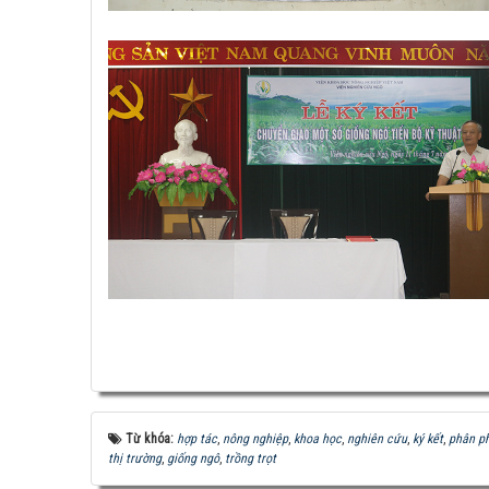
Từ khóa:
hợp tác
,
nông nghiệp
,
khoa học
,
nghiên cứu
,
ký kết
,
phân p
thị trường
,
giống ngô
,
trồng trọt