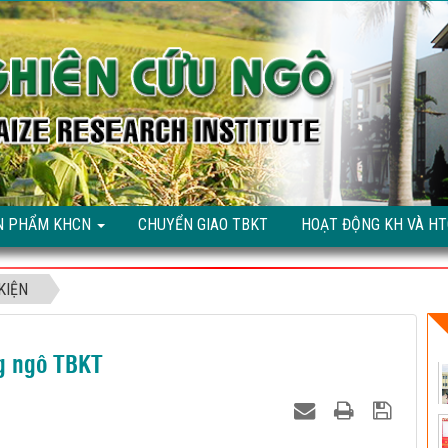
N PHẨM KHCN
CHUYỂN GIAO TBKT
HOẠT ĐỘNG KH VÀ H
KIỆN
ng ngô TBKT