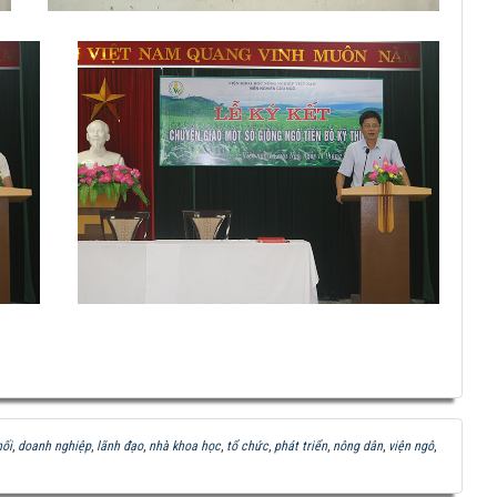
hối
,
doanh nghiệp
,
lãnh đạo
,
nhà khoa học
,
tổ chức
,
phát triển
,
nông dân
,
viện ngô
,