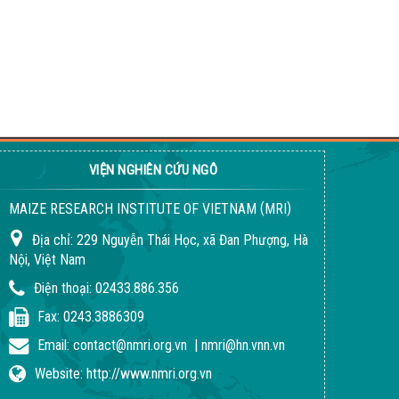
VIỆN NGHIÊN CỨU NGÔ
(
)
MAIZE RESEARCH INSTITUTE OF VIETNAM
MRI
Địa chỉ:
229 Nguyễn Thái Học, xã Đan Phượng, Hà
Nội, Việt Nam
Điện thoại:
02433.886.356
Fax:
0243.3886309
Email:
contact@nmri.org.vn
|
nmri@hn.vnn.vn
Website:
http://www.nmri.org.vn