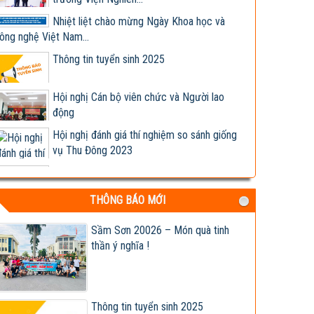
ông nghệ Việt Nam...
Thông tin tuyển sinh 2025
Hội nghị Cán bộ viên chức và Người lao
động
Hội nghị đánh giá thí nghiệm so sánh giống
vụ Thu Đông 2023
Giống ngô lai TM181 đóng bắp kín, lõi nhỏ,
chịu bệnh tốt,...
Hợp tác nghiên cứu, phát triển sản xuất và
THÔNG BÁO MỚI
kinh doanh các...
Lễ ký kết Biên bản ghi nhớ hợp tác nghiên
Sầm Sơn 20026 – Món quà tinh
cứu, phát triển...
thần ý nghĩa !
Viện khoa học trụ vững trong cơ chế thị
trường - Viện trưởng...
Tập đoàn Lộc Trời nhận chuyển giao, cung
Thông tin tuyển sinh 2025