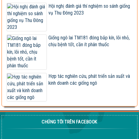
Hội nghị đánh giá thí nghiệm so sánh giống
VS201
vụ Thu Đông 2023
Giống ngô TM181: Lấy hạt rất tốt, lấy sinh khối
cũng hay!
Khi nào chấm dứt chi hàng tỷ đô nhập khẩu ngô?
Giống ngô lai TM181 đóng bắp kín, lõi nhỏ,
chịu bệnh tốt, cần ít phân thuốc
HỘI THẢO KHOA HỌC “TỔNG KẾT CÔNG TÁC
NGHIÊN CỨU KHOA HỌC VÀ...
Giúp nông dân sản xuất ngô sinh khối theo tư duy
thị trường
Hợp tác nghiên cứu, phát triển sản xuất và
kinh doanh các giống ngô
Thông báo tuyển dụng 2022
Sầm Sơn 20026 – Món quà tinh thần ý nghĩa !
CHÚNG TÔI TRÊN FACEBOOK