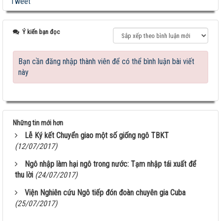
Tweet
Ý kiến bạn đọc
Bạn cần đăng nhập thành viên để có thể bình luận bài viết
này
Những tin mới hơn
Lễ Ký kết Chuyển giao một số giống ngô TBKT
(12/07/2017)
Giống ngô TM181: Lấy hạt rất tốt, lấy sinh khối
Ngô nhập làm hại ngô trong nước: Tạm nhập tái xuất để
cũng hay!
thu lời
(24/07/2017)
Khi nào chấm dứt chi hàng tỷ đô nhập khẩu ngô?
Viện Nghiên cứu Ngô tiếp đón đoàn chuyên gia Cuba
(25/07/2017)
HỘI THẢO KHOA HỌC “TỔNG KẾT CÔNG TÁC
NGHIÊN CỨU KHOA HỌC VÀ...