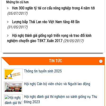
Những tin cũ hơn
Giúp nông dân sản xuất ngô sinh khối theo tư duy
Hơn 300 nghìn tỷ tái cơ cấu nông nghiệp trong 4 năm tới
thị trường
(05/07/2017)
Thông báo tuyển dụng 2022
Lượng bắp Thái Lan vào Việt Nam tăng 48 lần
(31/05/2017)
Sầm Sơn 20026 – Món quà tinh thần ý nghĩa !
Hội nghị Đánh giá giống ngô triển vọng và trao đổi kinh
nghiệm chuyển giao TBKT Xuân 2017
(29/05/2017)
Lễ công bố quyết định bổ nhiệm lại Viện trưởng
Viện Nghiên...
Nhiệt liệt chào mừng Ngày Khoa học và Công nghệ
TIN TỨC
Việt Nam...
Thông tin tuyển sinh 2025
Hội nghị Cán bộ viên chức và Người lao động
Hội nghị đánh giá thí nghiệm so sánh giống vụ Thu
Đông 2023