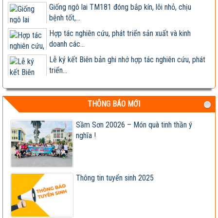
Giống ngô lai TM181 đóng bắp kín, lõi nhỏ, chịu
bệnh tốt,...
Hợp tác nghiên cứu, phát triển sản xuất và kinh
doanh các...
Lễ ký kết Biên bản ghi nhớ hợp tác nghiên cứu, phát
triển...
Viện khoa học trụ vững trong cơ chế thị trường -
Viện trưởng...
THÔNG BÁO MỚI
Tập đoàn Lộc Trời nhận chuyển giao, cung cấp
giống ngô lai...
Sầm Sơn 20026 – Món quà tinh thần ý
nghĩa !
Giống đã được công nhận lưu hành bị sản xuất, kinh
doanh...
Xây dựng và hoàn thiện quy trình canh tác ngô sinh
khối tuần...
Thông tin tuyển sinh 2025
Hội nghị cán bộ, viên chức và người lao động 2023
Vietseed độc quyền hợp tác phát triển giống ngô lai