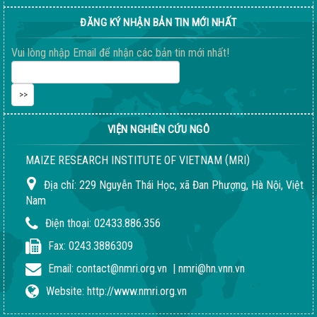
ĐĂNG KÝ NHẬN BẢN TIN MỚI NHẤT
Vui lòng nhập Email để nhận các bản tin mới nhất!
VIỆN NGHIÊN CỨU NGÔ
(
)
MAIZE RESEARCH INSTITUTE OF VIETNAM
MRI
Địa chỉ:
229 Nguyễn Thái Học, xã Đan Phượng, Hà Nội, Việt
Nam
Điện thoại:
02433.886.356
Fax:
0243.3886309
Email:
contact@nmri.org.vn
|
nmri@hn.vnn.vn
Website:
http://www.nmri.org.vn